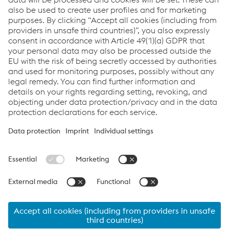
Siamo felici di aiutarvi!
Contatto
Links
Assistenza e supporto
Carriera
Termini e condizioni
Code of Conduct
Compliance
Protezione dei dati
Cookie settings
Language