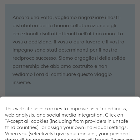
Ancora una volta, vogliamo ringraziare i nostri
distributori per la buona collaborazione e gli
eccezionali risultati ottenuti nell'ultimo anno. La
vostra dedizione, il vostro duro lavoro e il vostro
impegno sono stati determinanti per il nostro
reciproco successo. Siamo orgogliosi delle solide
partnership che abbiamo costruito e non
vediamo l'ora di continuare questo viaggio
insieme.
More News
Come possiamo aiutarvi?
Se avete domande o feedback, non esitate a contattarci.