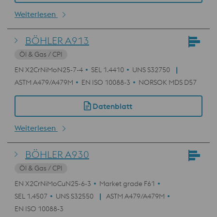
Weiterlesen
BÖHLER A913
Öl & Gas / CPI
EN X2CrNiMoN25-7-4
SEL 1.4410
UNS S32750
ASTM A479/A479M
EN ISO 10088-3
NORSOK MDS D57
Datenblatt
Weiterlesen
BÖHLER A930
Öl & Gas / CPI
EN X2CrNiMoCuN25-6-3
Market grade F61
SEL 1.4507
UNS S32550
ASTM A479/A479M
EN ISO 10088-3