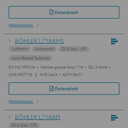
Datenblatt
Weiterlesen
BÖHLER L718AMS
Luftfahrt
Automobil
Öl & Gas / CPI
Land Based Turbines
EN NC19FCNb
Market grade Alloy 718
SEL 2.4668
UNS N07718
AMS 5663
ASTM B637
Datenblatt
Weiterlesen
BÖHLER L718API
Öl & Gas / CPI