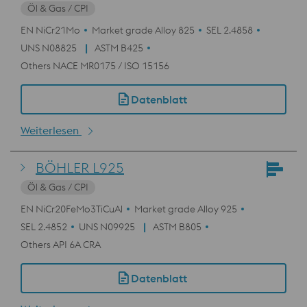
Öl & Gas / CPI
EN NiCr21Mo
Market grade Alloy 825
SEL 2.4858
UNS N08825
ASTM B425
Others NACE MR0175 / ISO 15156
Datenblatt
Weiterlesen
BÖHLER L925
Öl & Gas / CPI
EN NiCr20FeMo3TiCuAl
Market grade Alloy 925
SEL 2.4852
UNS N09925
ASTM B805
Others API 6A CRA
Datenblatt