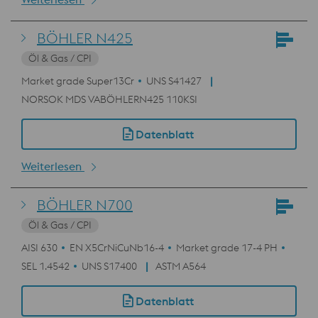
BÖHLER N425
Öl & Gas / CPI
Market grade Super13Cr
UNS S41427
NORSOK MDS VABÖHLERN425 110KSI
Datenblatt
Weiterlesen
BÖHLER N700
Öl & Gas / CPI
AISI 630
EN X5CrNiCuNb16-4
Market grade 17-4 PH
SEL 1.4542
UNS S17400
ASTM A564
Datenblatt