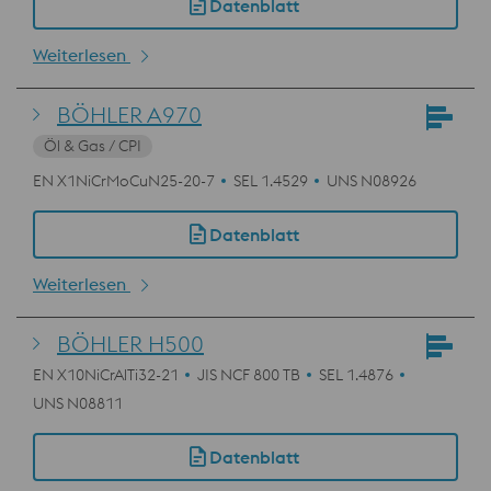
Datenblatt
Weiterlesen
BÖHLER A970
Öl & Gas / CPI
EN X1NiCrMoCuN25-20-7
SEL 1.4529
UNS N08926
Datenblatt
Weiterlesen
BÖHLER H500
EN X10NiCrAlTi32-21
JIS NCF 800 TB
SEL 1.4876
UNS N08811
Datenblatt