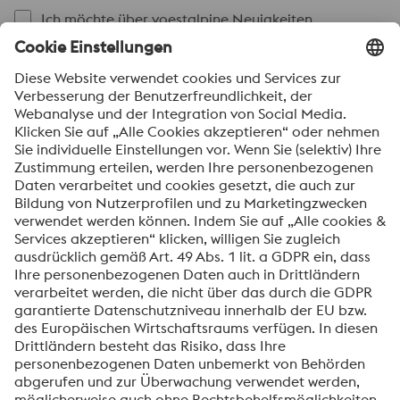
Ich möchte über voestalpine Neuigkeiten
automatisch informiert werden.
SENDEN
Anti-Roboter-Verifizierung
Hier klicken
Friendly
Captcha ⇗
Mit dem Absenden dieses Formulars werden Ihre
personenbezogenen Daten zum Zweck der Bearbeitung
Ihrer Anfrage verarbeitet. Weitere Informationen zur
Verarbeitung Ihrer personenbezogenen Daten sowie zu
Ihren Rechten finden Sie in unserer
Datenschutzmitteilung
.