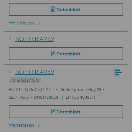
Datenblatt
Weiterlesen
BÖHLER A952
Datenblatt
BÖHLER A959
Öl & Gas / CPI
EN X1NiCrMoCu31-27-4
Market grade Alloy 28
SEL 1.4563
UNS N08028
EN ISO 10088-3
Datenblatt
Weiterlesen