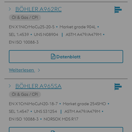
BÖHLER A962RC
Öl & Gas / CPI
EN X1NiCrMoCu25-20-5
Market grade 904L
SEL 1.4539
UNS N08904
ASTM A479/A479M
EN ISO 10088-3
Datenblatt
Weiterlesen
BÖHLER A965SA
Öl & Gas / CPI
EN X1CrNiMoCuN20-18-7
Market grade 254SMO
SEL 1.4547
UNS S31254
ASTM A479/A479M
EN ISO 10088-3
NORSOK MDS R17