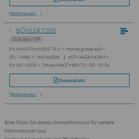
Weiterlesen
BÖHLER T200
Öl & Gas / CPI
EN X6NiCrTiMoVB25-15-2
Market grade 660
SEL 1.4980
UNS S66286
ASTM A638/A638M
EN ISO 10302
Others NACE MR0175 / ISO 15156
Datenblatt
Weiterlesen
Bitte füllen Sie dieses Kontaktformular für weitere
Informationen aus.