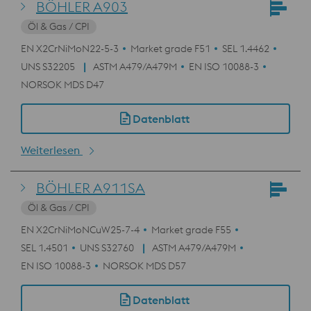
BÖHLER A903
Öl & Gas / CPI
EN X2CrNiMoN22-5-3
Market grade F51
SEL 1.4462
UNS S32205
ASTM A479/A479M
EN ISO 10088-3
NORSOK MDS D47
Datenblatt
Weiterlesen
BÖHLER A911SA
Öl & Gas / CPI
EN X2CrNiMoNCuW25-7-4
Market grade F55
SEL 1.4501
UNS S32760
ASTM A479/A479M
EN ISO 10088-3
NORSOK MDS D57
Datenblatt