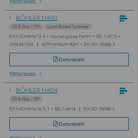
Weiterlesen
BÖHLER N400
Öl & Gas / CPI
Land Based Turbines
EN X3CrNiMo13-4
Market grade F6NM
SEL 1.4313
UNS S41500
ASTM A182/A182M
EN ISO 10088-3
Datenblatt
Weiterlesen
BÖHLER N404
Öl & Gas / CPI
EN X4CrNiMo16-5-1
SEL 1.4418
EN ISO 10088-3
Datenblatt
Weiterlesen