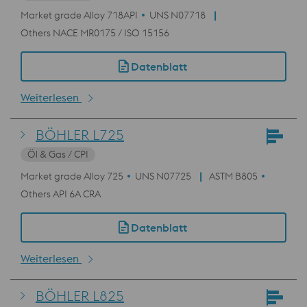
Market grade Alloy 718API
UNS N07718
Others NACE MR0175 / ISO 15156
Datenblatt
Weiterlesen
BÖHLER L725
Öl & Gas / CPI
Market grade Alloy 725
UNS N07725
ASTM B805
Others API 6A CRA
Datenblatt
Weiterlesen
BÖHLER L825