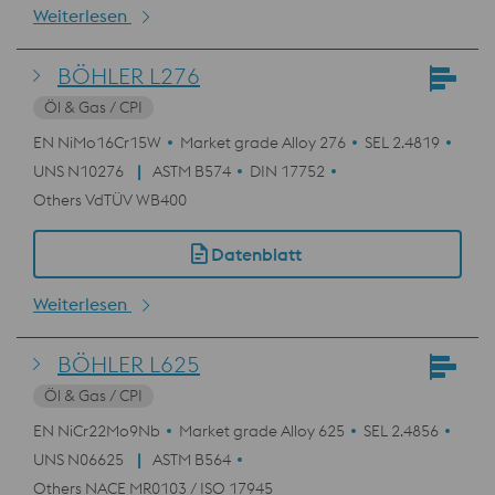
Weiterlesen
BÖHLER L276
Öl & Gas / CPI
EN NiMo16Cr15W
Market grade Alloy 276
SEL 2.4819
UNS N10276
ASTM B574
DIN 17752
Others VdTÜV WB400
Datenblatt
Weiterlesen
BÖHLER L625
Öl & Gas / CPI
EN NiCr22Mo9Nb
Market grade Alloy 625
SEL 2.4856
UNS N06625
ASTM B564
Others NACE MR0103 / ISO 17945