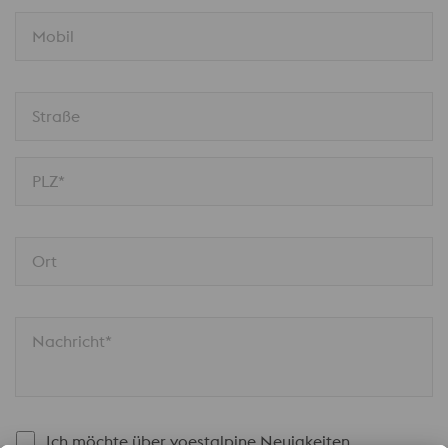
Mobil
Straße
PLZ*
Ort
Nachricht*
Ich möchte über voestalpine Neuigkeiten