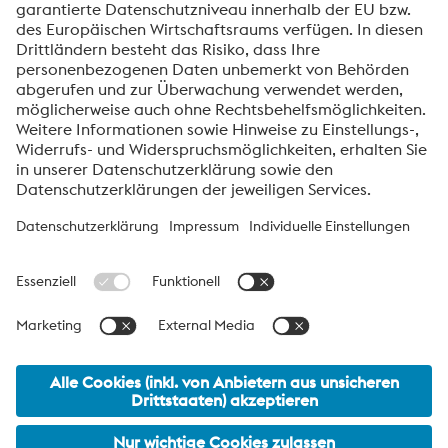
Ihren Rechten finden Sie in unserer
Datenschutzmitteilung
.
voestalpine High Performance Metals International
GmbH
Die voestalpine High Performance Metals International GmbH ist
eine österreichische Vertriebsgesellschaft der High Performance
Metals Division des voestalpine-Konzerns. Die Division
konzentriert sich auf technologisch anspruchsvolle
Produktsegmente und ist weltweit Marktführer für
Werkzeugstähle und Sonderwerkstoffe.
voestalpine Group Navigation
© 2026 voestalpine High Performance Metals International
GmbH