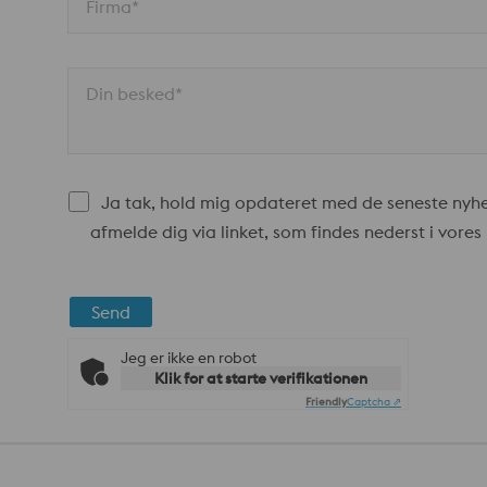
Firma*
Din besked*
Ja tak, hold mig opdateret med de seneste nyhed
afmelde dig via linket, som findes nederst i vore
Send
Jeg er ikke en robot
Klik for at starte verifikationen
Friendly
Captcha ⇗