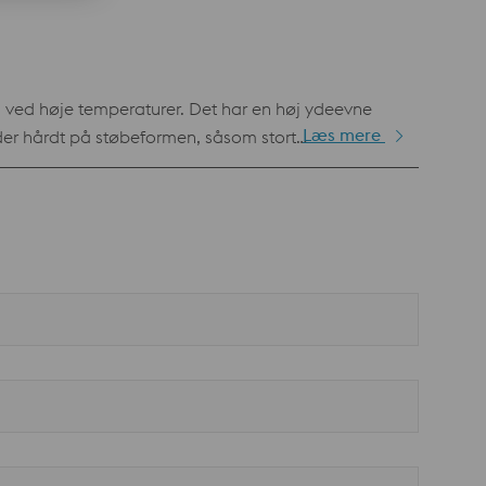
 ved høje temperaturer. Det har en høj ydeevne
Læs mere
g en mere problemfri produktionskørsel med færre
krav Høj hårdhed og sejhed kombineret med god
 den unikke egenskabsprofil gør Unimax særligt