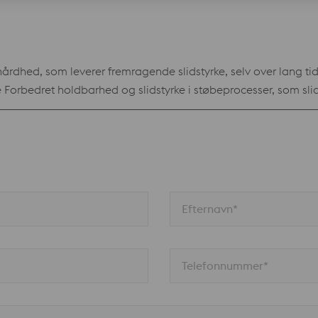
dhed, som leverer fremragende slidstyrke, selv over lang tid
ort
g formpresning Høj duktilitet giver længere værktøjslevetid o
pplikationer, hvor stor modstandsevne mod udflisning er et 
ladebelægning De meget gode gennemhærdningsegenskaber og
i større dimensioner
Efternavn*
Telefonnummer*