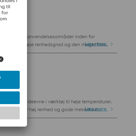
rdspecifikation W.nr 1.2738 / AISI P20 / AFNOR 35
. Bortset fra anvendelsesområder inden for
Læs mere
tninger. Den høje renhedsgrad og den meget fine
nger. Bevist igen og igen Uddeholm Orvar Supreme
bearbejdning. Fordele Forbedret
l H-13-stål af høj kvalitet til matricer.
ive bedre ydeevne i værktøj til høje temperaturer.
Læs mere
meltning, opnår høj renhed og gode mekaniske
iver en egenskabsprofil, der er unik blandt stål
tion AISI H13 / AFNOR 40 CDV 10 (ESR)