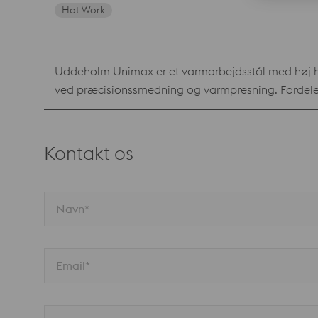
Hot Work
Uddeholm Unimax er et varmarbejdsstål med høj hår
ved præcisionssmedning og varmpresning. Fordele Forbedret holdbarhed og slidstyrke i støbeprocesser, som slider hårdt på støbeformen, såsom st
produktionssantal, støbning af glasfyldt plastik o
vedligeholdelsesstop Problemløser i koldarbejdsa
formbestandighed gør Unimax velegnet til overf
Kontakt os
egnet til større støbeforme. Unimax leveres derfor 
Navn*
Email*