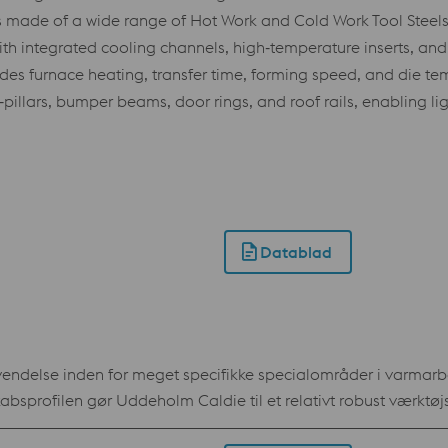
 is made of a wide range of Hot Work and Cold Work Tool Steel
with integrated cooling channels, high‑temperature inserts, an
udes furnace heating, transfer time, forming speed, and die 
‑pillars, bumper beams, door rings, and roof rails, enabling l
Datablad
nvendelse inden for meget specifikke specialområder i varmar
profilen gør Uddeholm Caldie til et relativt robust værktøjs
rfladebehandling med henblik på forbedring af