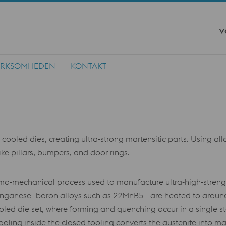
v
IRKSOMHEDEN
KONTAKT
cooled dies, creating ultra‑strong martensitic parts. Using al
ke pillars, bumpers, and door rings.
ermo‑mechanical process used to manufacture ultra‑high‑stren
nganese–boron alloys such as 22MnB5—are heated to around 9
ooled die set, where forming and quenching occur in a single st
oling inside the closed tooling converts the austenite into m