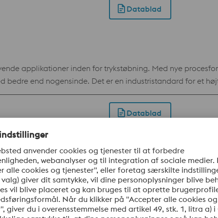
tninger til vedligeholdelse og driftsstop kombineret med øg
Datablad
il svejseelektroder med samme kemiske sammensætning som U
ævende applikationer inden for trykstøbning. Med nye procesforb
 bedre end nogensinde. Det er en industristandard for et høj
gne duktilitet og sejhed. Udover trykstøbning har det vist s
olm Dievar findes også til Additive Manufacturing, pulver t
Datablad
til store værktøjer Standardspecifikation AISI H13 / AFNOR Z35 CDV 5.3
 med meget gode polerings- og fotograveringsegenskaber. Det
 Uddeholm Impax Supreme leveres ved 290-330 HB. I de østlige
sbesparende, fx ingen ventetid på
rmforandring, med deraf følgende efterbearbejdning) Let at foretage 
Datablad