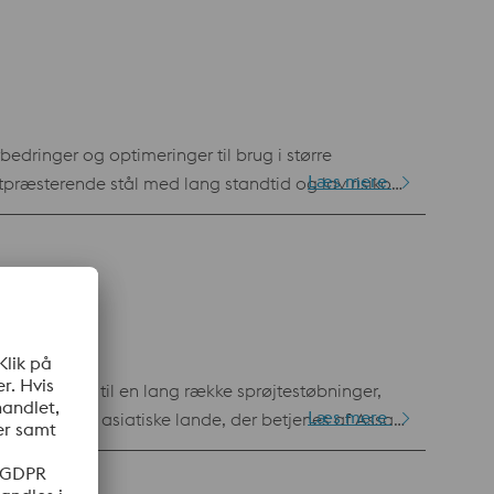
et produktivitet pga. reduceret sandsynlighed for
ddeholm Caldie
edringer og optimeringer til brug i større
Læs mere
tpræsterende stål med lang standtid og lav risiko
ine evner inden for andre anvendelsesområder såsom
il Laser Powder Bed Fusion (LPBF) og Laser Metal
 er egnet til en lang række sprøjtestøbninger,
Læs mere
/sydøstlige asiatiske lande, der betjenes af Assab,
tilretninger Kan efterfølgende