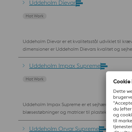
slidstyrken God formbestandighed Reducerede omkos
Uddeholm Dievar
utilsigtede skader God svejsbarhed og tilgang t
Hot Work
Uddeholm Dievar er et kvalitetsstål udviklet til kr
dimensioner er Uddeholm Dievars kvalitet og sejhed
for revnedannelser og brud på grund af dets overle
varmsmedning, ekstrudering og varmprægning. Uddeh
Uddeholm Impax Supreme
Deposition (LMD). Fordele Uddeholm Dievar har fremragende modstandsdygtighed over for varmerevner og varmepåvirkning i forhold til AISI H13 og AISI H11-
Hot Work
kvaliteterne. Perfekt 
Uddeholm Impax Supreme er et sejhærdet støbestål
blæsestøbninger og matricer til plastekstrudering.
sælges Uddeholm Impax Supreme som AS 718 Supreme. Fordele Ingen risici ved hærdning Ingen hærdningsomkostninger Tid
varmebehandling Færre værktøjsomkostninger (fx ingen fo
Uddeholm Orvar Supreme