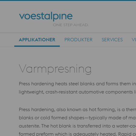
APPLIKATIONER
PRODUKTER
SERVICES
V
Main Navigation
Varmpresning
Press hardening heats steel blanks and forms them in 
lightweight, crash‑resistant automotive components li
Press hardening, also known as hot forming, is a th
blanks or cold formed shapes—typically made of ma
austenite. The hot blank is transferred into a water‑c
formed preform which is adequately heated. Rapid co