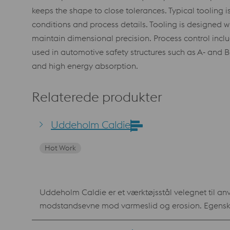
keeps the shape to close tolerances. Typical tooling
conditions and process details. Tooling is designed 
maintain dimensional precision. Process control incl
used in automotive safety structures such as A‑ and B
and high energy absorption.
Relaterede produkter
Uddeholm Caldie
Hot Work
Uddeholm Caldie er et værktøjsstål velegnet til a
modstandsevne mod varmeslid og erosion. Egenskabs
anvendelsesmuligheder inden for smedning og varmprægning. Fordele Uddeholm Caldie er meget velegnet til ove