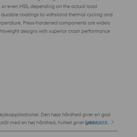
s or even HSS, depending on the actual load
d durable coatings to withstand thermal cycling and
temperature. Press‑hardened components are widely
ightweight designs with superior crash performance
bejdsapplikationer. Den høje hårdhed giver en god
Læs mere
stål med en høj hårdhed, hvilket giver gode