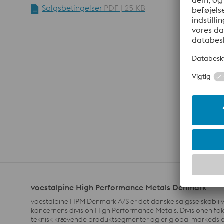
Salgsbetingelser
PDF | 25 KB
voestalpine High Performance Metals Denmark
voestalpine HPM Denmark A/S er det danske salgsselskab i 
koncernens division High Performance Metals. Divisionen fo
teknisk krævende produktsegmenter og er global markedsle