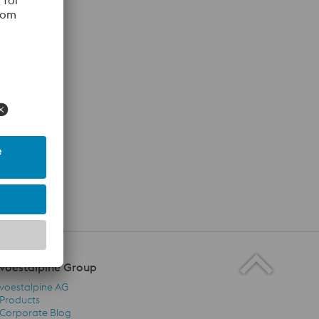
voestalpine Group
voestalpine AG
Products
Corporate Blog
voestalpine Group Navigation