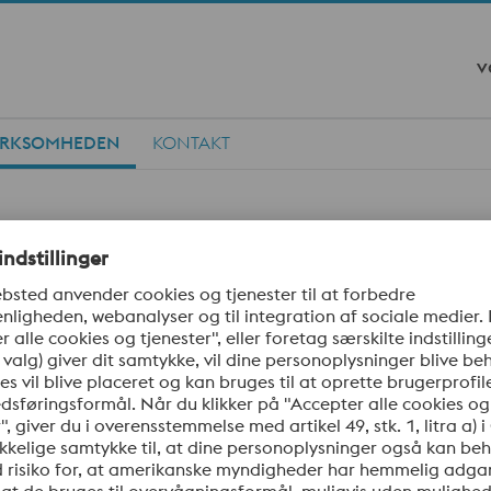
v
IRKSOMHEDEN
KONTAKT
gsbetingelser
lkoncern voestalpine AG. Vi forventer, at vores forretningspa
enerelle salgs- og leveringsbetingelser.