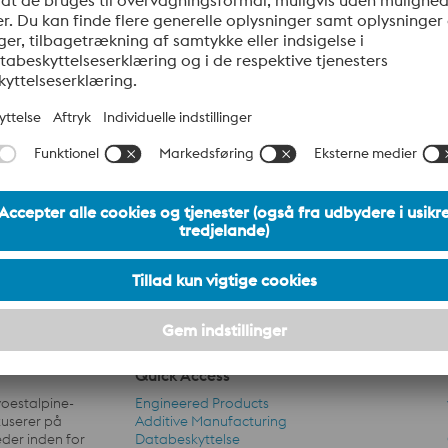
Quick Access
voestalpine-
Engineered Products
kuserer på
Additive Manufacturing
der inden for
Databeskyttelse