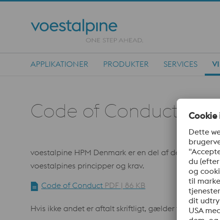
APPLIKATIONER
PRODUKTER
SERVICES
V
Main Navigation
Code of Conduct & sal
voestalpine HPM Denmark er en del af den globale stå
voestalpines principper og krav.
Code of Conduct
PDF | 86 KB
Hvis ikke andet er aftalt skriftligt, gælder følgende g