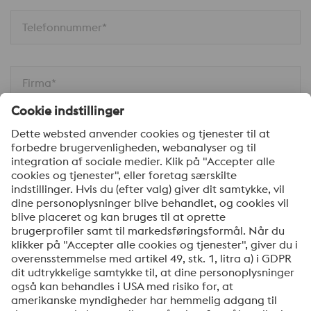
Telefonnummer*
Firma*
Din besked*
Ja tak, hold mig opdateret med de seneste nyheder
om produkter, indbydelser til seminarer/webinarer og
anden relevant information. Du kan til enhver tid
afmelde dig via linket, som findes nederst i vores
nyhedsbreve.