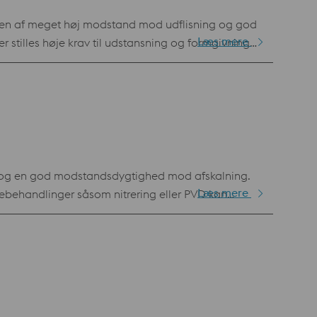
ionen af meget høj modstand mod udflisning og god
Læs mere
r stilles høje krav til udstansning og formgivning
nblik på forbedring af slidstyrken Meget god
pga. reduceret sandsynlighed for utilsigtede
die Gode egenskaber i forbindelse med flamme- ,
fil og en god modstandsdygtighed mod afskalning.
Læs mere
ebehandlinger såsom nitrering eller PVD kan
EDM-skæres fra blokke med relativt store tværsnit
ellemstore serier, hvor der kræves
 serier Velegnet opgradering, hvor der er behov for