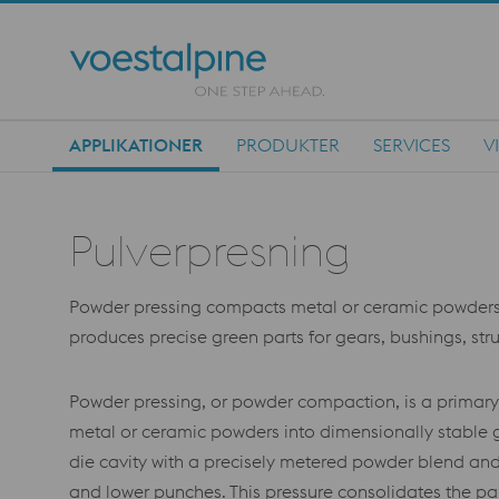
APPLIKATIONER
PRODUKTER
SERVICES
V
Main Navigation
Pulverpresning
Powder pressing compacts metal or ceramic powders in 
produces precise green parts for gears, bushings, stru
Powder pressing, or powder compaction, is a primary
metal or ceramic powders into dimensionally stable gr
die cavity with a precisely metered powder blend an
and lower punches. This pressure consolidates the part