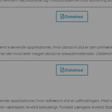
af ekstrem høj slidstyrke og modstandsevne mod udflisning 
erne til at falde. Fordele Lavere pris pr. produceret emne Længere værktøjslevetid
cifikation AISI D2 / AFNOR de type Z230VCD8.5.4
Datablad
remt krævende applikationer, hvor abrasivt slid er den primære
ioner der involverer meget abrasive arbejdsmaterialer. Uddehol
. Den længere værktøjslevetid betyder færre værktøjsskift og
elt fri for kobolt, hvilket understøtter vores kunders mål om a
Datablad
verlegne slidstyrke er Uddeholm Vanadis 8 XL et bæredygtigt og
omkostningseffektivt alternativ til hårdmetal i de mest krævende værktøjsap
vende applikationer, hvor adhæsivt slid er udfordringen. M
ordele Længere levetid Stabile produktionsforhold Ensartet kvalitet Bedre