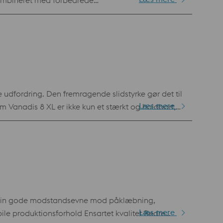
kombineret med forbedrede
 udfordring. Den fremragende slidstyrke gør det til
Læs mere
m Vanadis 8 XL er ikke kun et stærkt og holdbart,
 mindre vedligeholdelse, hvilket sparer tid,
t reducere deres miljøpåvirkning. Ved at tilbyde
plikationer. Standardspecifikation AISI M2 / W.nr 1.3343
ed sin gode modstandsevne mod påklæbning,
Læs mere