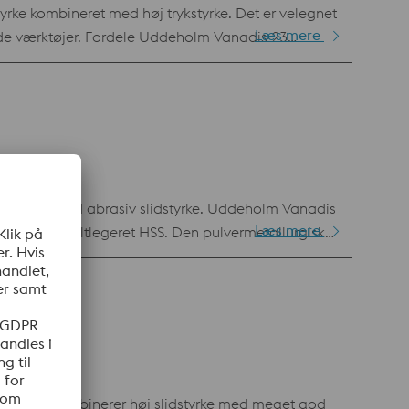
yrke kombineret med høj trykstyrke. Det er velegnet
Læs mere
dele Uddeholm Vanadis 23
hed. Bearbejdeligheden og slibeevnen er bedre end
ermetallurgiske proces sikrer, at renheden er på et
tyrke og god abrasiv slidstyrke. Uddeholm Vanadis
Læs mere
r andet koboltlegeret HSS. Den pulvermetallurgiske
østlige/sydøstlige asiatiske lande, der betjenes af
ardspecifikation W.nr 1.3294 / AISI D2 / AFNOR Z130 KWDCV 9.6.5.4.3
idet det kombinerer høj slidstyrke med meget god