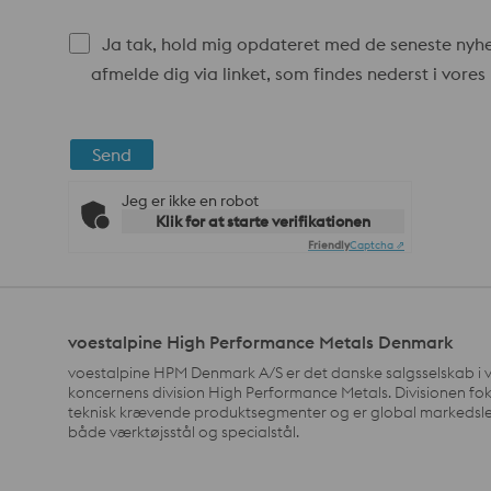
Ja tak, hold mig opdateret med de seneste nyhed
afmelde dig via linket, som findes nederst i vore
Send
Jeg er ikke en robot
Klik for at starte verifikationen
Friendly
Captcha ⇗
voestalpine High Performance Metals Denmark
voestalpine HPM Denmark A/S er det danske salgsselskab i 
koncernens division High Performance Metals. Divisionen fo
teknisk krævende produktsegmenter og er global markedsle
både værktøjsstål og specialstål.