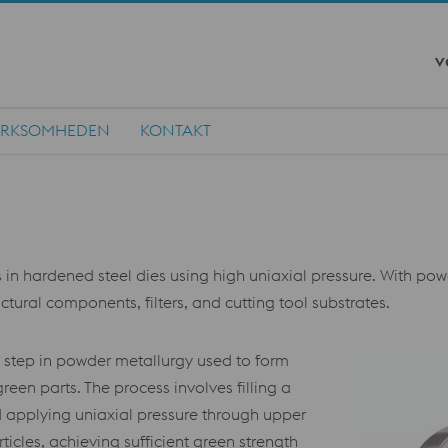
v
IRKSOMHEDEN
KONTAKT
hardened steel dies using high uniaxial pressure. With powder
ctural components, filters, and cutting tool substrates.
 step in powder metallurgy used to form
een parts. The process involves filling a
d applying uniaxial pressure through upper
icles, achieving sufficient green strength