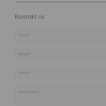
totaløkonomi
Kontakt os
Navn*
Email*
Firma*
Din besked*