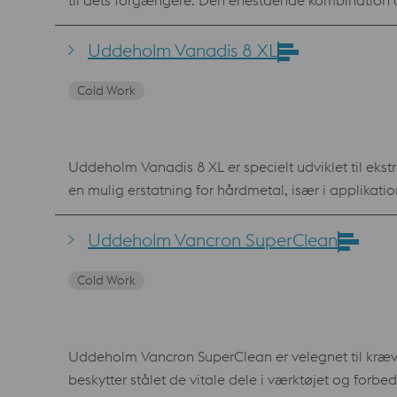
til dets forgængere. Den enestående kombination 
bearbejdningsegenskaber får produktionshastigheden til at stige og omkostning
Forudsigelig produktion Standardspe
Uddeholm Vanadis 8 XL
Cold Work
Uddeholm Vanadis 8 XL er specielt udviklet til ekst
en mulig erstatning for hårdmetal, især i applikat
men også et gennemtænkt og miljømæssigt godt valg
omkostninger og ressourcer. Materialet er desuden h
Uddeholm Vancron SuperClean
Uddeholm Vanadis 8 XL tager vi konkrete skridt mod en bæredygtig fremtid. Fordele Med sin o
Cold Work
Uddeholm Vancron SuperClean er velegnet til kræ
beskytter stålet de vitale dele i værktøjet og forbedrer værktøjets levetid betydeligt. F