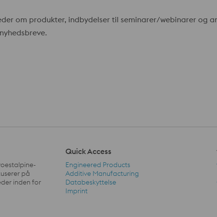
er om produkter, indbydelser til seminarer/webinarer og and
s nyhedsbreve.
Quick Access
voestalpine-
Engineered Products
kuserer på
Additive Manufacturing
der inden for
Databeskyttelse
Quick Access Navigation
Imprint