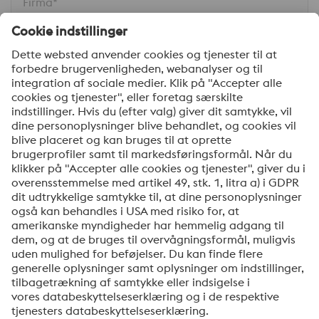
Firma*
Din besked*
Ja tak, hold mig opdateret med de seneste nyheder
om produkter, indbydelser til seminarer/webinarer og
anden relevant information. Du kan til enhver tid
afmelde dig via linket, som findes nederst i vores
nyhedsbreve.
Send
Jeg er ikke en robot
Klik for at starte verifikationen
Friendly
Captcha ⇗