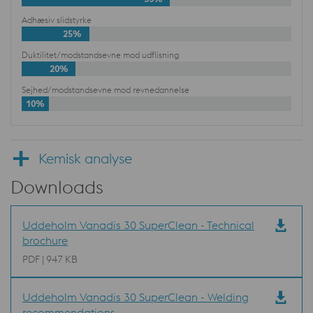
Adhæsiv slidstyrke
25%
Duktilitet/modstandsevne mod udflisning
20%
Sejhed/modstandsevne mod revnedannelse
10%
Kemisk analyse
Downloads
Uddeholm Vanadis 30 SuperClean - Technical
brochure
PDF | 947 KB
Uddeholm Vanadis 30 SuperClean - Welding
recommendations