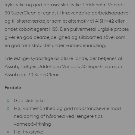
trykstyrke og god abrasiv slidstyrke. Uddeholm Vanadis
30 SuperClean er egnet til krævende koldarbejdsopgaver
og til skæreværktøjer som et alternativ til AISI M42 eller
andet koboltlegeret HSS. Den pulvermetallurgiske proces
giver en god bearbejdelighed og slibbarhed såvel som
en god formstabilitet under varmebehandling.
I de østlige/sydøstlige asiatiske lande, der betjenes af
Assab, sælges Uddeholm Vanadis 30 SuperClean som
Assab pm 30 SuperClean.
Fordele
God slidstyrke
Høj varmehårdhed og god modstandsevne mod
nedløbning af hårdhed ved længere tids
varmepåvirkning
Høj trykstyrke