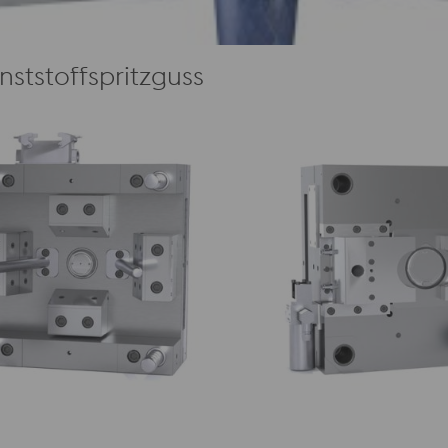
ststoffspritzguss