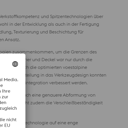
 Werkstoffkompetenz und Spitzentechnologien über
ohl in der Entwicklung als auch in der Fertigung
dlung, Texturierung und Beschichtung für
en Ansatz.
hnologien zusammenkommen, um die Grenzen des
stalpine Becher und Deckel war nur durch die
glich. Durch die optimierten voestalpine
Kühlmittelverteilung in das Werkzeugdesign konnten
 durch Sensorintegration verbessert werden.
hen, sondern auch eine genauere Abformung von
hichtung erhöht zudem die Verschleißbeständigkeit
n modernste Technologie auf eine enge