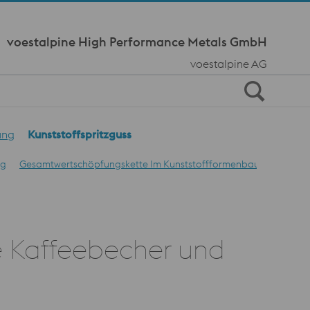
Meta Navi
voestalpine High Performance Metals GmbH
voestalpine AG
ung
Kunststoffspritzguss
ng
Gesamtwertschöpfungskette Im Kunststoffformenbau
Laserte
e Kaffeebecher und