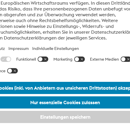
 Technologieträger
 den Einsatz mehrerer innovativer Fertigungstechnologien s
euglebensdauer:
»Gesteigerte Effizienz
– die konturnahe Temperierung reduzi
durch eine homogene Temperaturverteilung.
»Optimierte Fertigungskette
– die additive Fertigung verkürz
Formeinsätze und minimiert das Zerspanvolumen.
»Verlängerte Werkzeuglebensdauer
– Verwendung von versc
zum Schutz der Mikrostrukturen, wodurch eine längere Leben
»Uneingeschränktes Recycling
– Erzielung harter und weich