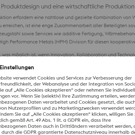
 Produktdesign und eine wirtschaftliche Produktion
uktion erfordern eine nahtlose und gezielte Kombination von
rreichen, ist eine enge Zusammenarbeit aller Beteiligten sow
rkzeugstahl sowie Services wie additive Fertigung, Wärmebehan
High Performance Metals (HPM) Division für diesen kooperativ
M, was möglich ist, wenn Innovation, Kollaboration und Tec
egration von funktionellen Strukturen und Texturen in den voe
roduktdesign, Werkzeugentwicklung und Spritzgussprozess mö
ne frühzeitige Einbeziehung der konturnahen Temperierung und 
zeitig die Teilequalität durch das Einhalten enger Toleranzen
ine präzise Steuerung der Wandtemperatur in Schlüsselbereic
 des Kunststoffteils. Eine auf die Texturen abgestimmte Besc
einträchtigen.
n des Werkzeug- und Teiledesigns erweitert werden können, wen