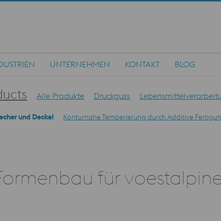
DUSTRIEN
UNTERNEHMEN
KONTAKT
BLOG
ducts
Alle Produkte
Druckguss
Lebensmittelverarbeit
echer und Deckel
Konturnahe Temperierung durch Additive Fertigu
Formenbau für voestalpin