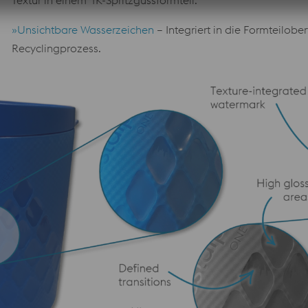
Textur in einem 1K-Spritzgussformteil.
»Unsichtbare Wasserzeichen
– Integriert in die Formteilobe
Recyclingprozess.