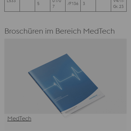
L533
01/0
V4/Ti-
5
/F136
3
7
Gr. 23
Broschüren im Bereich MedTech
MedTech