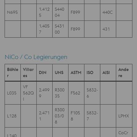
1.412
S440
N695
F899
440C
5
04
1.405
S431
F899
431
7
00
NiCo / Co Legierungen
Böhle
Villar
Ande
DIN
UNS
ASTM
ISO
AISI
r
es
re
VF
2.499
R300
5832-
L035
562Q
F562
9
35
6
I
R300
2.471
F105
5832-
L128
03/0
LPHX
1
8
7
8
CoCr
L140