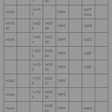
1
00
1.419
420F
N324
F899
7
mod.
N530
1.402
S420
F899
420B
SE
8
00
1.403
S420
N540
F899
420C
4
00
1.403
S420
F899
420F
5
20
1.410
S430
F899
430F
5
20
1.410
S420
N360
F899
8
27
1.412
S420
N366
F899
3
25
S440
N664
F899
440A
02