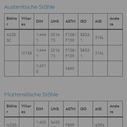
Austenitische Stähle
Böhle
Villar
Ande
DIN
UNS
ASTM
ISO
AISI
r
es
re
A220
1.444
S316
F138/
5832-
316L
SC
1
73
F139
1
1.444
S316
F138/
5832-
VI138
316L
1
73
F139
1
1.431
F899
0
Martensitische Stähle
Böhle
Villar
Ande
DIN
UNS
ASTM
ISO
AISI
r
es
re
1.402
S420
N320
F899
420A