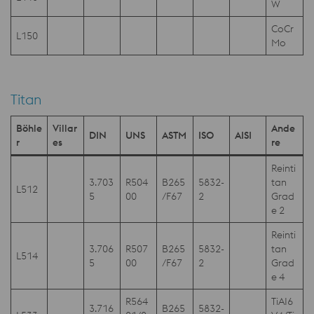
W
CoCr
L150
Mo
Titan
Böhle
Villar
Ande
DIN
UNS
ASTM
ISO
AISI
r
es
re
Reinti
3.703
R504
B265
5832-
tan
L512
5
00
/F67
2
Grad
e 2
Reinti
3.706
R507
B265
5832-
tan
L514
5
00
/F67
2
Grad
e 4
R564
TiAI6
3.716
B265
5832-