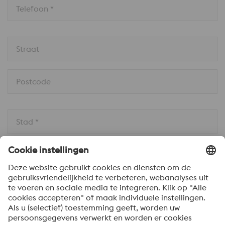
Telefoon *
Straat
Postcode
Stad *
Land * 
Bericht *