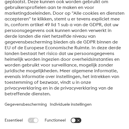
Om informatie over onze producten en diensten te
ontvangen, op de hoogte te blijven van onze
evenementen en nog veel meer, accepteert u uw
abonnement op de Uddeholm-nieuwsbrief.
Verzenden
Anti-robotverificatie
Klik om te starten
Friendly
Captcha ⇗
Over voestalpine High Performance Metals Benelux
voestalpine High Performance Metals B.V. is de
verkooporganisatie voor Nederland, België en Luxemburg van
de High Performance Metals Division van de voestalpine Groep.
De divisie richt zich op technologisch veeleisende