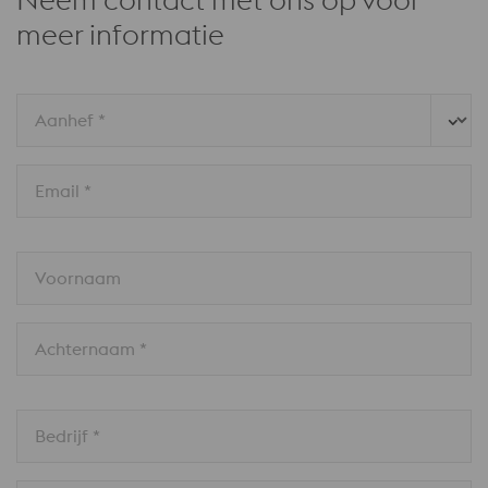
meer informatie
Aanhef *
Email *
Voornaam
Achternaam *
Bedrijf *