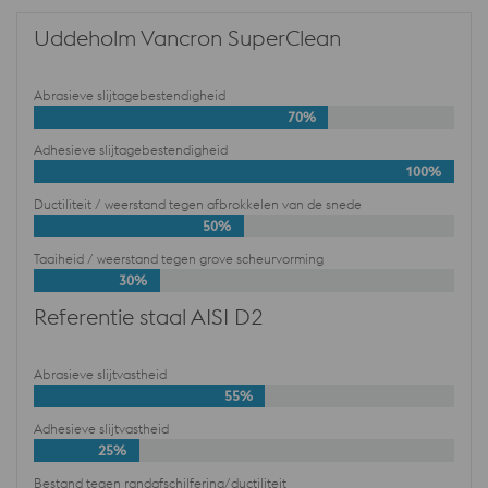
Uddeholm Vancron SuperClean
Abrasieve slijtagebestendigheid
70%
Adhesieve slijtagebestendigheid
100%
Ductiliteit / weerstand tegen afbrokkelen van de snede
50%
Taaiheid / weerstand tegen grove scheurvorming
30%
Referentie staal AISI D2
Abrasieve slijtvastheid
55%
Adhesieve slijtvastheid
25%
Bestand tegen randafschilfering/ductiliteit