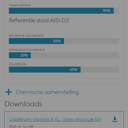
Maatvastheid
95%
Referentie staal AISI D2
Abrasieve slijtvastheid
50%
Adhesieve slijtvastheid
20%
Druksterkte
65%
Chemische samenstelling
Downloads
Uddeholm Vanadis 8 XL - Sales brochure EN
PDF | 8,16 MB