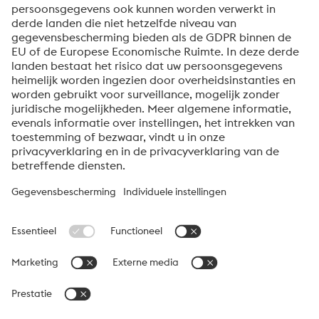
evenementen en nog veel meer, accepteert u uw
abonnement op de Uddeholm-nieuwsbrief.
Verzenden
Anti-robotverificatie
Klik om te starten
Friendly
Captcha ⇗
Over voestalpine High Performance Metals Benelux
voestalpine High Performance Metals B.V. is de
verkooporganisatie voor Nederland, België en Luxemburg van
de High Performance Metals Division van de voestalpine Groep.
De divisie richt zich op technologisch veeleisende
productsegmenten en is wereldwijd marktleider in
gereedschapsstaal en andere speciale staalsoorten.
voestalpine Group Navigation