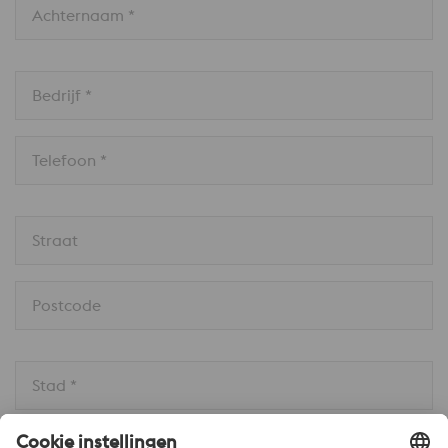
Achternaam *
Bedrijf *
Telefoon *
Straat
Postcode
Stad *