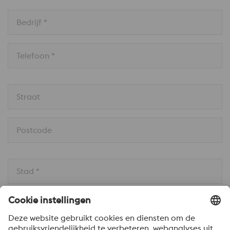
Bedrijf *
Telefoon *
Straat
Postcode
Stad *
Land * 