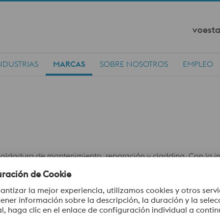
voesta
NDUSTRIAS
MARCAS
SOBRE NOSOTROS
EMPLEO
 soldadura de mantenimiento, reparación y cladding. Con la 
me de una trayectoria de más de 60 años innovando y provey
mantenimiento y cladding.