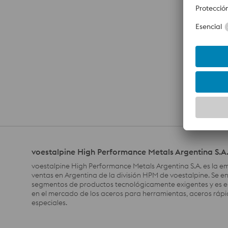
voestalpine High Performance Metals Argentina S.A
voestalpine High Performance Metals Argentina S.A. es la 
ventas en Argentina de la división HPM de voestalpine. Se e
segmentos de productos tecnológicamente exigentes y es el
en el mercado de los aceros para herramientas, aceros rápi
especiales.