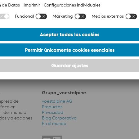
.
Grupo_voestalpine
empresa de
voestalpine AG
nfoca en
Productos
 líder mundial
Privacidad
dos y aleaciones
Blog Corporativo
Grupo_voestalpine Navigation
En el mundo