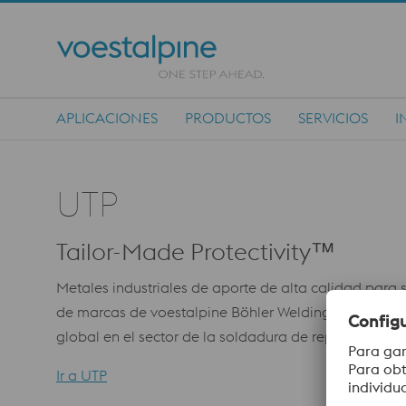
APLICACIONES
PRODUCTOS
SERVICIOS
I
Main Navigation
UTP
Tailor-Made Protectivity™
Metales industriales de aporte de alta calidad para
de marcas de voestalpine Böhler Welding, UTP presu
global en el sector de la soldadura de reparación, 
Ir a UTP