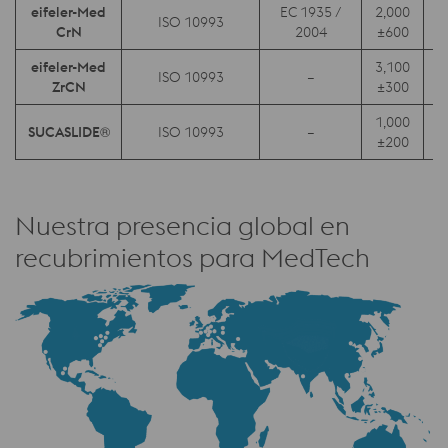
eifeler-Med
EC 1935 /
2,000
ISO 10993
CrN
2004
±600
eifeler-Med
3,100
ISO 10993
–
ZrCN
±300
1,000
SUCASLIDE®
ISO 10993
–
0
±200
Nuestra presencia global en
recubrimientos para MedTech