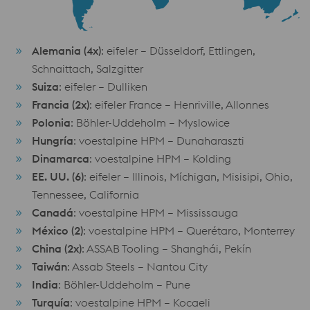
Alemania (4x)
: eifeler – Düsseldorf, Ettlingen,
Schnaittach, Salzgitter
Suiza
: eifeler – Dulliken
Francia (2x)
: eifeler France – Henriville, Allonnes
Polonia
: Böhler-Uddeholm – Myslowice
Hungría
: voestalpine HPM – Dunaharaszti
Dinamarca
: voestalpine HPM – Kolding
EE. UU. (6)
: eifeler – Illinois, Míchigan, Misisipi, Ohio,
Tennessee, California
Canadá
: voestalpine HPM – Mississauga
México (2)
: voestalpine HPM – Querétaro, Monterrey
China (2x)
: ASSAB Tooling – Shanghái, Pekín
Taiwán
: Assab Steels – Nantou City
India
: Böhler-Uddeholm – Pune
Turquía
: voestalpine HPM – Kocaeli