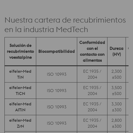
Nuestra cartera de recubrimientos
en la industria MedTech
Conformidad
Solución de
con el
Dureza
Co
recubrimiento
Biocompatibilidad
contacto con
(HV)
de
voestalpine
alimentos
eifeler-Med
EC 1935 /
2,300
ISO 10993
TiN
2004
±500
eifeler-Med
EC 1935 /
3,500
ISO 10993
TiCN
2004
±500
eifeler-Med
EC 1935 /
3,300
ISO 10993
AITiN
2004
±300
eifeler-Med
EC 1935 /
2,800
ISO 10993
ZrN
2004
±300