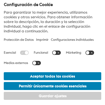
Aceptar
voestalpine High Performance Metals Argentina S.A.
voestalpine High Performance Metals Argentina S.A. es la
empresa de ventas en Argentina de la división HPM de
voestalpine. Se enfoca en segmentos de productos
tecnológicamente exigentes y es el líder mundial en el mercado
de los aceros para herramientas, aceros rápidos y aleaciones
especiales.
Grupo_voestalpine Navigation
© 2026 voestalpine High Performance Metals Argentina S.A.
ventas.argentina@voestalpine.com
Footer Meta Nav - Español (Argentina) Navigation
Mi configuración de privacidad