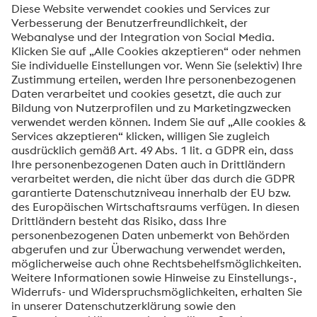
Nachricht*
Ich möchte über voestalpine Neuigkeiten
automatisch informiert werden.
SENDEN
Anti-Roboter-Verifizierung
Hier klicken
Friendly
Captcha ⇗
voestalpine High Performance Metals International
GmbH