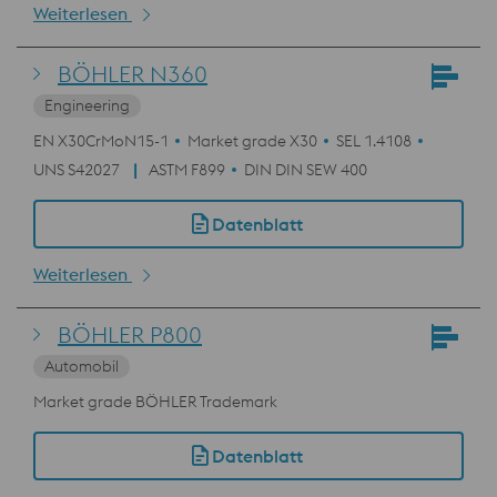
Weiterlesen
BÖHLER N360
Engineering
EN X30CrMoN15-1
Market grade X30
SEL 1.4108
UNS S42027
ASTM F899
DIN DIN SEW 400
Datenblatt
Weiterlesen
BÖHLER P800
Automobil
Market grade BÖHLER Trademark
Datenblatt