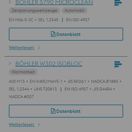
BÖHLER S790 MICROCLEAN
Zerspanungswerkzeuge
Automobil
EN HS6-5-3C
SEL 1.3345
EN ISO 4957
Datenblatt
Weiterlesen
BÖHLER W302 ISOBLOC
Warmarbeit
AISI H13
EN X40CrMoV5-1
JIS SKD61
NADCA B1885
SEL 1.2344
UNS T20813
EN ISO 4957
JIS G4404
NADCA #207
Datenblatt
Weiterlesen