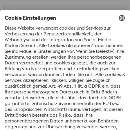
Ort
Nachricht*
Ich möchte über voestalpine Neuigkeiten
automatisch informiert werden.
SENDEN
Anti-Roboter-Verifizierung
Hier klicken
Friendly
Captcha ⇗