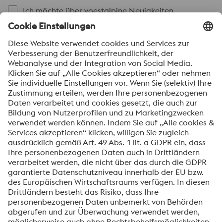
Ich möchte über voestalpine Neuigkeiten
automatisch informiert werden.
SENDEN
Anti-Roboter-Verifizierung
Hier klicken
Friendly
Captcha ⇗
Mit dem Absenden dieses Formulars werden Ihre
personenbezogenen Daten zum Zweck der Bearbeitung
Ihrer Anfrage verarbeitet. Weitere Informationen zur
Verarbeitung Ihrer personenbezogenen Daten sowie zu
Ihren Rechten finden Sie in unserer
Datenschutzmitteilung
.