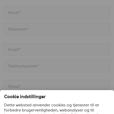
Navn*
Efternavn*
Email*
Telefonnummer*
Firma*
Din besked*