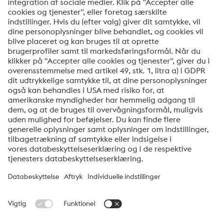
Ja tak, hold mig opdateret med de seneste nyheder
om produkter, indbydelser til seminarer/webinarer og
anden relevant information. Du kan til enhver tid
afmelde dig via linket, som findes nederst i vores
nyhedsbreve.
Send
Jeg er ikke en robot
Klik for at starte verifikationen
Friendly
Captcha ⇗
voestalpine High Performance Metals Denmark