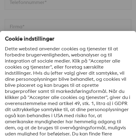
Telefonnummer*
Firma*
Din besked*
Ja tak, hold mig opdateret med de seneste nyheder
om produkter, indbydelser til seminarer/webinarer og
anden relevant information. Du kan til enhver tid
afmelde dig via linket, som findes nederst i vores
nyhedsbreve.