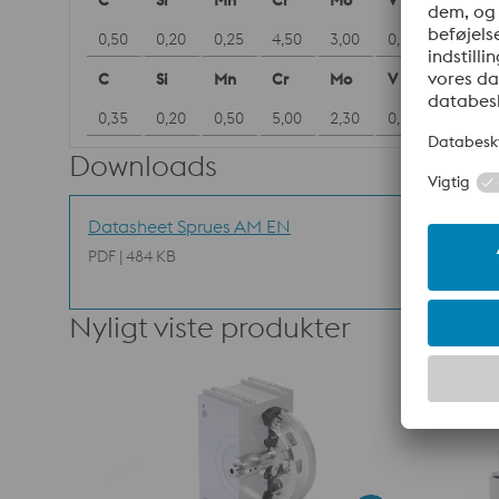
C
Si
Mn
Cr
Mo
V
0,50
0,20
0,25
4,50
3,00
0,60
C
Si
Mn
Cr
Mo
V
0,35
0,20
0,50
5,00
2,30
0,60
Downloads
Datasheet Sprues AM EN
PDF | 484 KB
Nyligt viste produkter