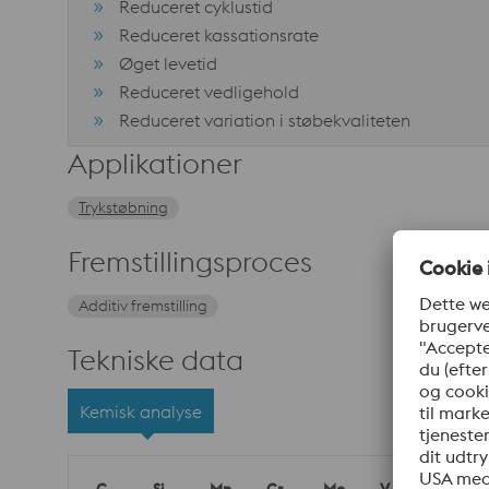
Reduceret cyklustid
Reduceret kassationsrate
Øget levetid
Reduceret vedligehold
Reduceret variation i støbekvaliteten
Applikationer
Trykstøbning
Fremstillingsproces
Additiv fremstilling
Tekniske data
Kemisk analyse