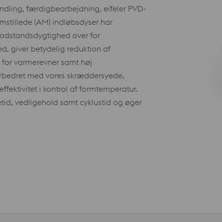
dling, færdigbearbejdning, eifeler PVD-
mstillede (AM) indløbsdyser har
modstandsdygtighed over for
d, giver betydelig reduktion af
for varmerevner samt høj
orbedret med vores skræddersyede,
fektivitet i kontrol af formtemperatur.
id, vedligehold samt cyklustid og øger