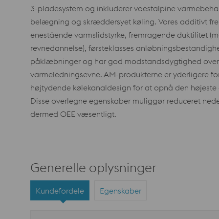
3-pladesystem og inkluderer voestalpine varmebehan
belægning og skræddersyet køling. Vores additivt fre
enestående varmslidstyrke, fremragende duktilitet (
revnedannelse), førsteklasses anløbningsbestandighe
påklæbninger og har god modstandsdygtighed over 
varmeledningsevne. AM-produkterne er yderligere f
højtydende kølekanaldesign for at opnå den højeste ef
Disse overlegne egenskaber muliggør reduceret nedet
dermed OEE væsentligt.
Generelle oplysninger
Kundefordele
Egenskaber