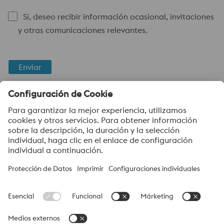
Si, deseo recibir información ocasional, invitaciones
y otras comunicaciones relevantes.
Enviar
Verificación Anti-Robot
Haga clic para iniciar la verificación
Friendly
Captcha ⇗
voestalpine High Performance Metals Argentina S.A.
voestalpine High Performance Metals Argentina S.A. es la
empresa de ventas en Argentina de la división HPM de
voestalpine. Se enfoca en segmentos de productos
tecnológicamente exigentes y es el líder mundial en el mercado
de los aceros para herramientas, aceros rápidos y aleaciones
especiales.