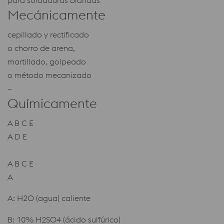
Mecánicamente
cepillado y rectificado
o chorro de arena,
martillado, golpeado
o método mecanizado
–
Químicamente
A B C E
A D E
A B C E
A
A: H2O (agua) caliente
B: 10% H2SO4 (ácido sulfúrico)