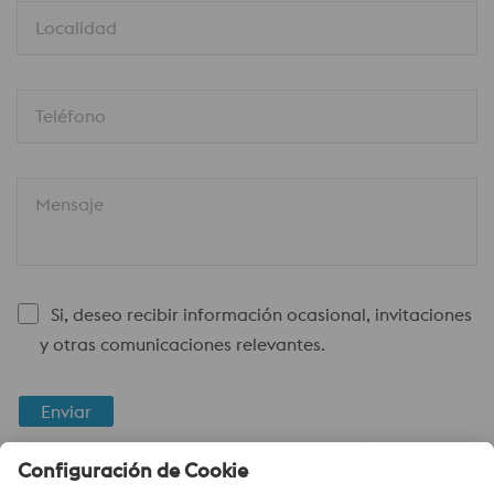
Localidad
Teléfono
Mensaje
Si, deseo recibir información ocasional, invitaciones
y otras comunicaciones relevantes.
Enviar
Verificación Anti-Robot
Haga clic para iniciar la verificación