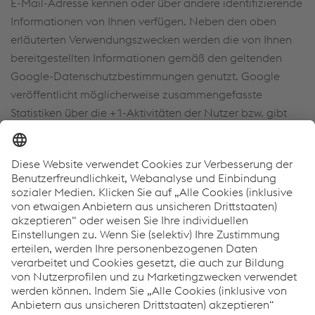
E-Mail-Adresse kennen oder über andere identifizierende
Informationen von Ihnen verfügen. Neben den oben
erläuterten Verwendungszwecken werden die von Ihnen
bereitgestellten Informationen gemäß den geltenden
Google-Datenschutzbestimmungen genutzt. Google
veröffentlicht möglicherweise zusammengefasste
Statistiken über die +1-Aktivitäten der Nutzer bzw. gibt
diese an Nutzer und Partner weiter, wie etwa Publisher,
Inserenten oder verbundene Websites.
Ihre Rechte, Kontaktdaten
Ihnen stehen grundsätzlich die Rechte auf Auskunft,
Berichtigung, Löschung, Einschränkung,
Datenübertragbarkeit und Widerspruch zu. Erfolgt die
Verarbeitung Ihrer Daten auf Basis Ihrer Einwilligung, so
besteht das Recht, die Einwilligung jederzeit zu
widerrufen, ohne dass die Rechtmäßigkeit der auf Grund