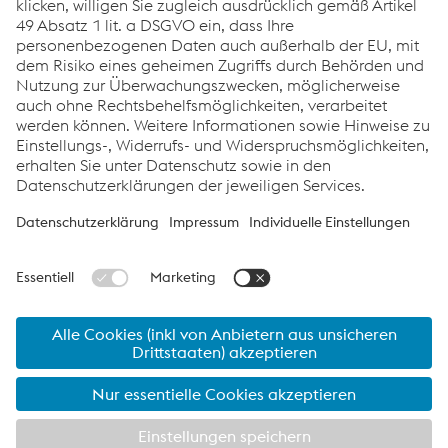
der Einwilligung bis zum Widerruf erfolgten Verarbeitung
berührt wird. Letztlich haben Sie die Möglichkeit,
Beschwerde bei der Aufsichtsbehörde zu erheben.Für
Fragen zum Thema Datenschutz sowie die
Geltendmachung Ihrer zuvor genannten Rechte erreichen
Sie die voestalpine Datenschutzorganisation unter
datenschutz.stahl@voestalpine.com
. Diese
Datenschutzerklärung wird von Zeit zu Zeit
angepasst.Steel Division
© 2026 voestalpine Stahl GmbH
Kontakt
Impressum
ultralights by voestalpine - Stähle für den automobilen
Leichtbau
Produkte
Services