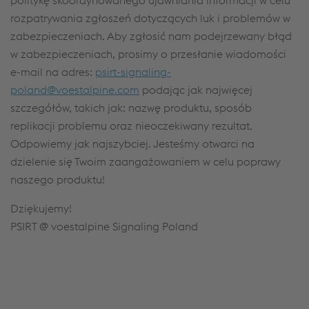
politykę skoordynowanego ujawniania informacji w celu
rozpatrywania zgłoszeń dotyczących luk i problemów w
zabezpieczeniach. Aby zgłosić nam podejrzewany błąd
w zabezpieczeniach, prosimy o przesłanie wiadomości
e-mail na adres:
psirt-signaling-
poland@voestalpine.com
podając jak najwięcej
szczegółów, takich jak: nazwę produktu, sposób
replikacji problemu oraz nieoczekiwany rezultat.
Odpowiemy jak najszybciej. Jesteśmy otwarci na
dzielenie się Twoim zaangażowaniem w celu poprawy
naszego produktu!
Dziękujemy!
PSIRT @ voestalpine Signaling Poland