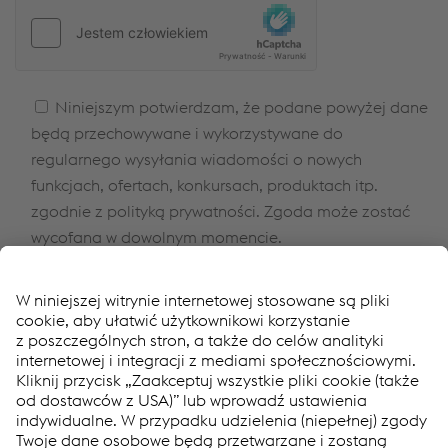
lasse
dieses
Feld
leer.
Niniejszym potwierdzam, że podane powyżej dane
będą przechowywane i wykorzystywane do
regularnego wysyłania wiadomości o nowych
funkcjach, ofertach, konkursach, produktach itp.
zgodnie z polityką prywatności. Zgoda może zostać
wycofana w dowolnym momencie.