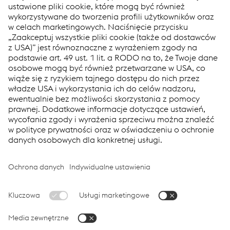
Our UniAC[2] Axle Counting Systems adresses the needs of
modern and digital railways and simplifies the life of both
operators and final users. New approaches have been
combinded to create maximum safety, security and customer
benefits at each stage of the product lifecycle.
Links
voestalpine Group
Applications
voestalpine Railway Systems
Products
Products
Services
Job & Career
Terms and Conditions
Data Privacy
Cookie-Settings
Follow us: