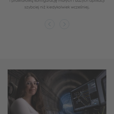
ła
i prawidłową konfigurację małych i dużych aplikacji
w
szybciej niż kiedykolwiek wcześniej.
u