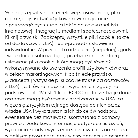
Our UniAC[2] Axle Counting Systems adresses the needs of
modern and digital railways and simplifies the life of both
operators and final users. New approaches have been
combinded to create maximum safety, security and customer
benefits at each stage of the product lifecycle.
Links
voestalpine Group
Applications
voestalpine Railway Systems
Products
Products
Services