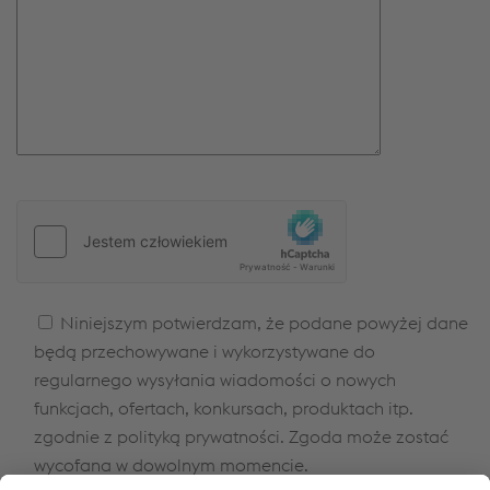
Bitte
lasse
dieses
Feld
leer.
Niniejszym potwierdzam, że podane powyżej dane
będą przechowywane i wykorzystywane do
regularnego wysyłania wiadomości o nowych
funkcjach, ofertach, konkursach, produktach itp.
zgodnie z polityką prywatności. Zgoda może zostać
wycofana w dowolnym momencie.