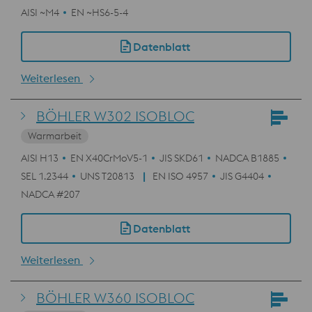
AISI ~M4
EN ~HS6-5-4
Datenblatt
Weiterlesen
BÖHLER W302 ISOBLOC
Warmarbeit
AISI H13
EN X40CrMoV5-1
JIS SKD61
NADCA B1885
SEL 1.2344
UNS T20813
EN ISO 4957
JIS G4404
NADCA #207
Datenblatt
Weiterlesen
BÖHLER W360 ISOBLOC