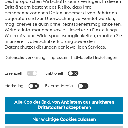
Hier klicken
Friendly
Captcha ⇗
voestalpine High Performance Metals International
GmbH
Die voestalpine High Performance Metals International GmbH ist
eine österreichische Vertriebsgesellschaft der High Performance
Metals Division des voestalpine-Konzerns. Die Division
konzentriert sich auf technologisch anspruchsvolle
Produktsegmente und ist weltweit Marktführer für
Werkzeugstähle und Sonderwerkstoffe.
voestalpine Group Navigation
© 2026 voestalpine High Performance Metals International
GmbH
office.hpm_international@voestalpine.com
Impressum
meta footer DE AT Navigation