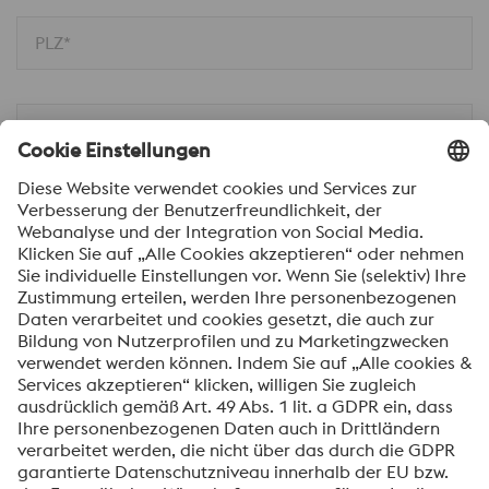
PLZ*
Ort
Nachricht*
Ich möchte über voestalpine Neuigkeiten
automatisch informiert werden.
SENDEN
Anti-Roboter-Verifizierung