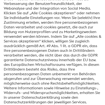
SENDEN
Anti-Roboter-Verifizierung
Hier klicken
Friendly
Captcha ⇗
Mit dem Absenden dieses Formulars werden Ihre
personenbezogenen Daten zum Zweck der Bearbeitung
Ihrer Anfrage verarbeitet. Weitere Informationen zur
Verarbeitung Ihrer personenbezogenen Daten sowie zu
Ihren Rechten finden Sie in unserer
Datenschutzmitteilung
.
voestalpine High Performance Metals International
GmbH
Die voestalpine High Performance Metals International GmbH ist