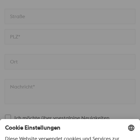
Straße
PLZ*
Ort
Nachricht*
Ich möchte über voestalpine Neuigkeiten
automatisch informiert werden.