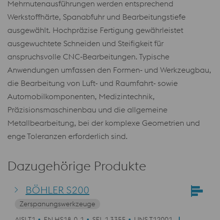
Mehrnutenausführungen werden entsprechend
Werkstoffhärte, Spanabfuhr und Bearbeitungstiefe
ausgewählt. Hochpräzise Fertigung gewährleistet
ausgewuchtete Schneiden und Steifigkeit für
anspruchsvolle CNC‑Bearbeitungen. Typische
Anwendungen umfassen den Formen‑ und Werkzeugbau,
die Bearbeitung von Luft‑ und Raumfahrt‑ sowie
Automobilkomponenten, Medizintechnik,
Präzisionsmaschinenbau und die allgemeine
Metallbearbeitung, bei der komplexe Geometrien und
enge Toleranzen erforderlich sind.
Dazugehörige Produkte
BÖHLER S200
Zerspanungswerkzeuge
AISI T1
EN HS18-0-1
SEL 1.3355
UNS T12001