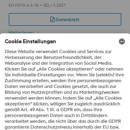
EN HS10-4-3-10
SEL ~1.3207
Datenblatt
Weiterlesen
Uddeholm Vanadis 23 SuperClean
Kaltarbeit
Datenblatt
Weiterlesen
Uddeholm Vanadis 30 SuperClean
Kaltarbeit
Datenblatt