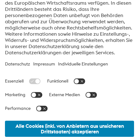
Weiterlesen
Über die High Performance Metals Division
Die High Performance Metals Division des voestalpine-Konzerns
ist auf die Produktion und Verarbeitung von
Hochleistungswerkstoffen und kundenspezifische Services
fokussiert. Die Division ist globaler Marktführer bei Werkzeugstahl
und einer der führenden Anbieter von anderen Produkten aus
Hochleistungswerkstoffen. Wichtigste Kundensegmente sind die
Bereiche Automobil, Öl- und Gasexploration, Maschinenbau
sowie die Konsumgüterindustrie und die Luftfahrt.
voestalpine_AG Navigation