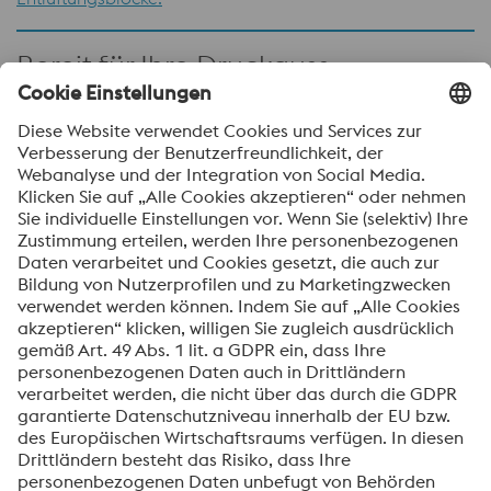
Bereit für Ihre Druckguss-
Herausforderungen
In der heutigen Hochdruckgussindustrie ist die
Verbesserung der Gesamtanlageneffektivität (OEE) von
entscheidender Bedeutung. Die voestalpine Engineered
Products – Fin Filter und Entlüftungsblöcke – sind darauf
ausgelegt, die Zykluszeit, die Ausschussquote, die
Stillstandzeiten und den Wartungsaufwand zu reduzieren
und so die Produktivität und Prozesssicherheit zu
steigern.
Wenden Sie sich an unsere Experten, um zu erfahren, wie
Lösungen von voestalpine Ihre Gussprozesse verbessern
können.