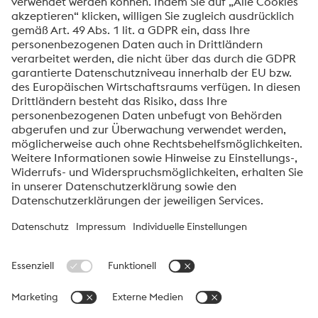
Über die High Performance Metals Division
Die High Performance Metals Division des voestalpine-Konzerns
ist auf die Produktion und Verarbeitung von
Hochleistungswerkstoffen und kundenspezifische Services
fokussiert. Die Division ist globaler Marktführer bei Werkzeugstahl
und einer der führenden Anbieter von anderen Produkten aus
Hochleistungswerkstoffen. Wichtigste Kundensegmente sind die
Bereiche Automobil, Öl- und Gasexploration, Maschinenbau
sowie die Konsumgüterindustrie und die Luftfahrt.