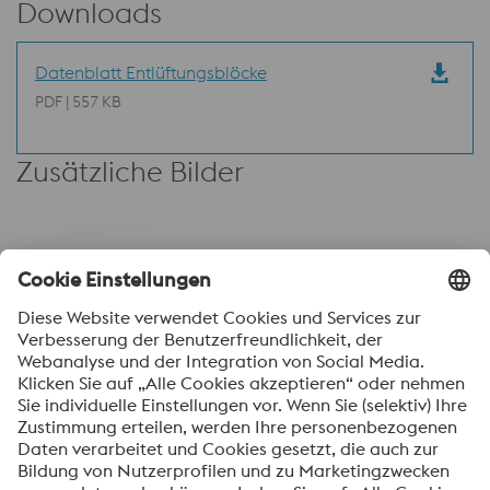
Downloads
Datenblatt Entlüftungsblöcke
PDF | 557 KB
Zusätzliche Bilder