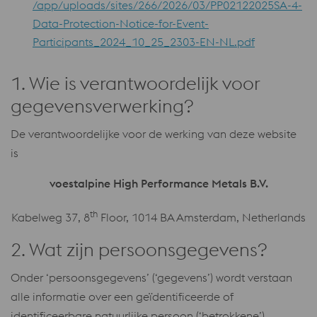
/app/uploads/sites/266/2026/03/PP02122025SA-4-
Data-Protection-Notice-for-Event-
Participants_2024_10_25_2303-EN-NL.pdf
1. Wie is verantwoordelijk voor
gegevensverwerking?
De verantwoordelijke voor de werking van deze website
is
voestalpine High Performance Metals B.V.
th
Kabelweg 37, 8
Floor, 1014 BA Amsterdam, Netherlands
2. Wat zijn persoonsgegevens?
Onder ‘persoonsgegevens’ (‘gegevens’) wordt verstaan ​​
alle informatie over een geïdentificeerde of
identificeerbare natuurlijke persoon (‘betrokkene’).