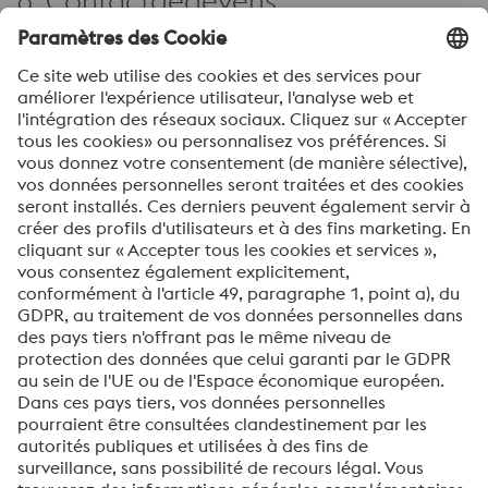
6. Contactgegevens
Voor vragen over het onderwerp gegevensbescherming
en om uw hierboven vermelde rechten uit te oefenen,
kunt u contact opnemen met onze organisatie voor
gegevensbescherming per e-mail op
datenschutz-
vahpm@voestalpine.com
of per post op Kabelweg 37, 8e
verdieping, 1014 BA Amsterdam, Nederland, onder
vermelding van “Gegevensbescherming”.
Delen van deze verklaring gegevensbescherming voor
zakenpartners kunnen door ons om technische of
juridische redenen worden gewijzigd of bijgewerkt zonder
dat u daarvan vooraf op de hoogte wordt gesteld.
Controleer altijd de actuele versie van de verklaring
gegevensbescherming voor zakenpartners om er zeker
van te zijn dat u op de hoogte bent van eventuele
wijzigingen of updates.