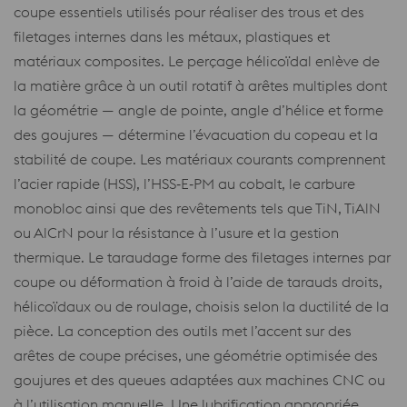
coupe essentiels utilisés pour réaliser des trous et des
filetages internes dans les métaux, plastiques et
matériaux composites. Le perçage hélicoïdal enlève de
la matière grâce à un outil rotatif à arêtes multiples dont
la géométrie — angle de pointe, angle d’hélice et forme
des goujures — détermine l’évacuation du copeau et la
stabilité de coupe. Les matériaux courants comprennent
l’acier rapide (HSS), l’HSS‑E‑PM au cobalt, le carbure
monobloc ainsi que des revêtements tels que TiN, TiAlN
ou AlCrN pour la résistance à l’usure et la gestion
thermique. Le taraudage forme des filetages internes par
coupe ou déformation à froid à l’aide de tarauds droits,
hélicoïdaux ou de roulage, choisis selon la ductilité de la
pièce. La conception des outils met l’accent sur des
arêtes de coupe précises, une géométrie optimisée des
goujures et des queues adaptées aux machines CNC ou
à l’utilisation manuelle. Une lubrification appropriée,