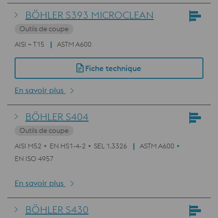
BÖHLER S393 MICROCLEAN
Outils de coupe
AISI ~ T15
ASTM A600
Fiche technique
En savoir plus
BÖHLER S404
Outils de coupe
AISI M52
EN HS1-4-2
SEL 1.3326
ASTM A600
EN ISO 4957
En savoir plus
BÖHLER S430