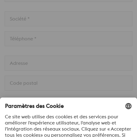
Société *
Téléphone *
Adresse
Code postal
Ville *
Pays *