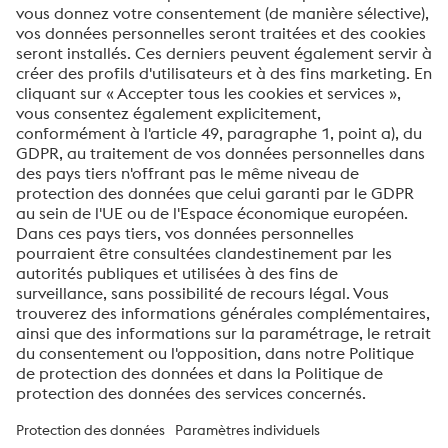
Message *
Je souhaite m'inscrire à la newsletter de voestalpine
Envoyer
Vérification Anti-Robot
Clique ici pour vérifier
Friendly
Captcha ⇗
À propos de voestalpine High Performance Metals
Benelux