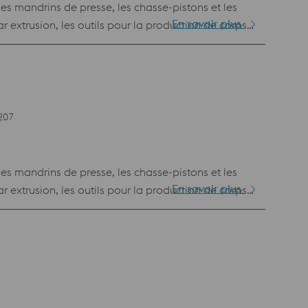
les mandrins de presse, les chasse-pistons et les
En savoir plus
r extrusion, les outils pour la production de corps
our mouleuse sous pression, inserts de matrice,
207
les mandrins de presse, les chasse-pistons et les
En savoir plus
r extrusion, les outils pour la production de corps
our mouleuse sous pression, inserts de matrice,