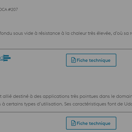
DCA #207
du sous vide à résistance à la chaleur très élevée, d’où sa 
ud
Fiche technique
llié destiné à des applications très pointues dans le domain
es à certains types d’utilisation. Ses caractéristiques font de 
t acier se prête facilement aux traitements de surface destinés à
ité dimensionnelle. Réduction des coûts de maintenance et des 
Fiche technique
éduction des coûts de maintenance et des coûts liés aux arrêts 