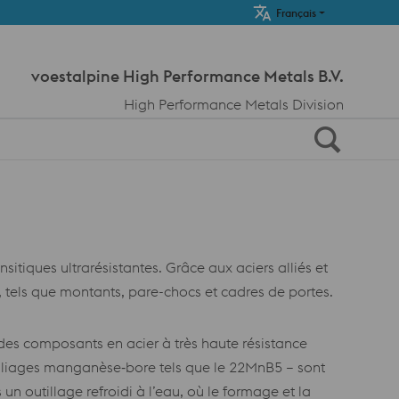
Meta Navi
Français
voestalpine High Performance Metals B.V.
High Performance Metals Division
itiques ultrarésistantes. Grâce aux aciers alliés et
, tels que montants, pare-chocs et cadres de portes.
es composants en acier à très haute résistance
alliages manganèse‑bore tels que le 22MnB5 – sont
un outillage refroidi à l’eau, où le formage et la