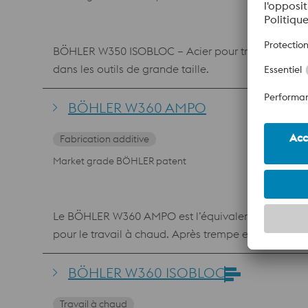
BÖHLER W350 ISOBLOC – Acier pour travail à chaud,
dans les outils de grande taille.
BÖHLER W360 AMPO
Fabrication additive
Market grade BÖHLER patent
Le BÖHLER W360 AMPO est l’équivalent en poudre d
pour le travail à chaud. Après trempe et revenu, i
notamment par une résistance à l’usure à chaud él
des applications de moulage sous pression, de rev
BÖHLER W360 ISOBLOC
Travail à chaud