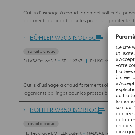
Outils d’usinage à chaud fortement sollicités, princ
logements de lingot pour les presses à profiler les 
creux, les outils pour la production de vis, écrous,
lames de cisaillage à chaud, moules en plastique.
BÖHLER W303 ISODISC
Travail à chaud
EN X38CrMoV5-3
SEL 1.2367
EN ISO 4957
Outils d’usinage à chaud fortement sollicités, princ
logements de lingot pour les presses à profiler les 
creux, les outils pour la production de vis, écrous,
lames de cisaillage à chaud, moules en plastique.
BÖHLER W350 ISOBLOC
Travail à chaud
Market grade BÖHLER patent
NADCA E1850
NADCA