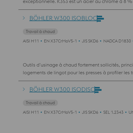
exceptionnelle. K353 est un acier au chrome à 8 %
stabilité dimensionnelle.
BÖHLER W300 ISOBLOC
Travail à chaud
AISI H11
EN X37CrMoV5-1
JIS SKD6
NADCA D1830
Outils d’usinage à chaud fortement sollicités, princ
logements de lingot pour les presses à profiler les 
creux, les outils pour la production de vis, écrous,
lames de cisaillage à chaud, moules en plastique.
BÖHLER W300 ISODISC
Travail à chaud
AISI H11
EN X37CrMoV5-1
JIS SKD6
SEL 1.2343
U