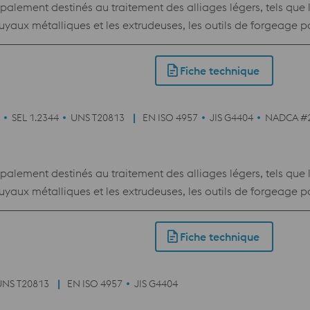
ipalement destinés au traitement des alliages légers, tels que 
tuyaux métalliques et les extrudeuses, les outils de forgeage pa
 rivets et boulons. Outils de moulage sous pression, matrices p
Fiche technique
SEL 1.2344
UNS T20813
EN ISO 4957
JIS G4404
NADCA #
ipalement destinés au traitement des alliages légers, tels que 
tuyaux métalliques et les extrudeuses, les outils de forgeage pa
 rivets et boulons. Outils de moulage sous pression, matrices p
 plastique.
Fiche technique
UNS T20813
EN ISO 4957
JIS G4404