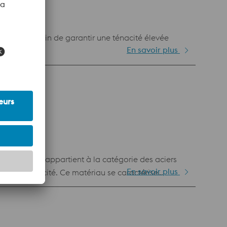
pression afin de garantir une ténacité élevée
En savoir plus
 matériau appartient à la catégorie des aciers
En savoir plus
 bonne ténacité. Ce matériau se caractérise
mposants imprimés à refroidissement conforme pour
ules par soudage laser par rechargement.