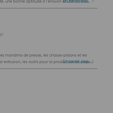
En savoir plus
té, une bonne aptitude à l’érosion et une bonne
07
les mandrins de presse, les chasse-pistons et les
En savoir plus
r extrusion, les outils pour la production de corps
our mouleuse sous pression, inserts de matrice,