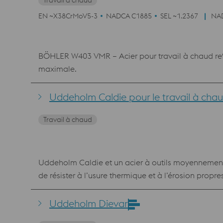
Travail à chaud
EN ~X38CrMoV5-3
NADCA C1885
SEL ~1.2367
NA
BÖHLER W403 VMR – Acier pour travail à chaud refon
maximale.
Uddeholm Caldie pour le travail à cha
Travail à chaud
Uddeholm Caldie et un acier à outils moyennement a
de résister à l’usure thermique et à l’érosion propr
robuste et de dureté élevée, idéal pour le forgeage et le marquage à chaud. Avantages Ce
renforcer la résistance à l’usure. Très bonne stabil
Uddeholm Dievar
la limitation des risques de défaillance précoce. R