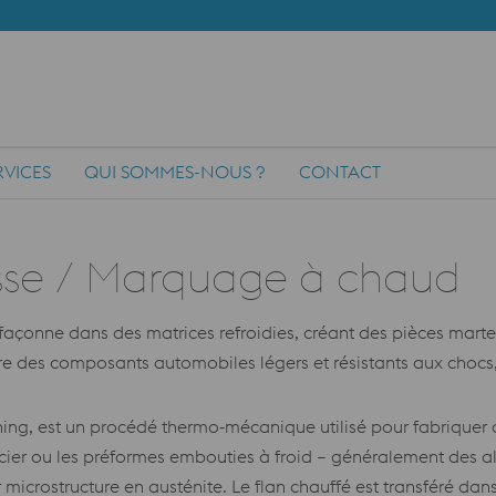
RVICES
QUI SOMMES-NOUS ?
CONTACT
esse / Marquage à chaud
façonne dans des matrices refroidies, créant des pièces martens
ire des composants automobiles légers et résistants aux chocs
g, est un procédé thermo‑mécanique utilisé pour fabriquer d
cier ou les préformes embouties à froid – généralement des 
microstructure en austénite. Le flan chauffé est transféré dans 