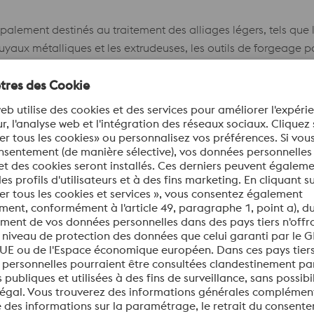
ipalement destinés au traitement des alliages légers, tels que 
tuyaux métalliques et les extrudeuses, les outils de forgeage pa
 rivets et boulons. Outils de moulage sous pression, matrices p
Fiche technique
ipalement destinés au traitement des alliages légers, tels que 
tuyaux métalliques et les extrudeuses, les outils de forgeage pa
 rivets et boulons. Outils de moulage sous pression, matrices p
Fiche technique
 #207