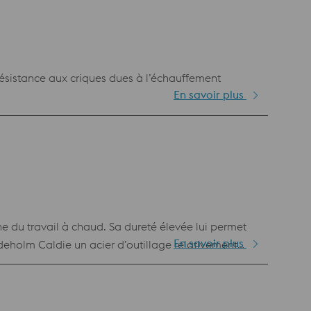
résistance aux criques dues à l’échauffement
En savoir plus
e du travail à chaud. Sa dureté élevée lui permet
En savoir plus
Uddeholm Caldie un acier d’outillage relativement
coûts liés aux arrêts et gain de productivité grâce à
et gain productivité grâce à la simplification des