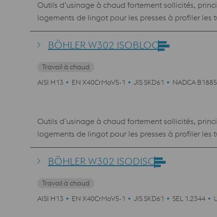
Outils d’usinage à chaud fortement sollicités, princ
logements de lingot pour les presses à profiler les 
creux, les outils pour la production de vis, écrous,
lames de cisaillage à chaud, moules en plastique.
BÖHLER W302 ISOBLOC
Travail à chaud
AISI H13
EN X40CrMoV5-1
JIS SKD61
NADCA B1885
Outils d’usinage à chaud fortement sollicités, princ
logements de lingot pour les presses à profiler les 
creux, les outils pour la production de vis, écrous,
lames de cisaillage à chaud, moules pour injection
BÖHLER W302 ISODISC
Travail à chaud
AISI H13
EN X40CrMoV5-1
JIS SKD61
SEL 1.2344