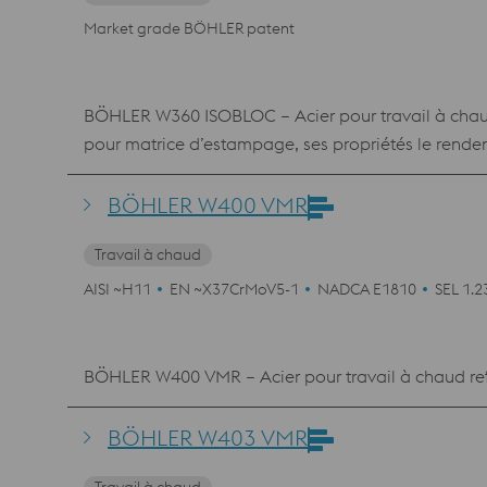
Market grade BÖHLER patent
BÖHLER W360 ISOBLOC – Acier pour travail à chaud 
pour matrice d’estampage, ses propriétés le renden
BÖHLER W400 VMR
Travail à chaud
AISI ~H11
EN ~X37CrMoV5-1
NADCA E1810
SEL 1.2
BÖHLER W400 VMR – Acier pour travail à chaud refo
BÖHLER W403 VMR