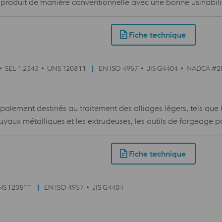
 produit de manière conventionnelle avec une bonne usinabili
Fiche technique
SEL 1.2343
UNS T20811
EN ISO 4957
JIS G4404
NADCA #2
ipalement destinés au traitement des alliages légers, tels que 
tuyaux métalliques et les extrudeuses, les outils de forgeage pa
 rivets et boulons. Outils de moulage sous pression, matrices p
Fiche technique
NS T20811
EN ISO 4957
JIS G4404