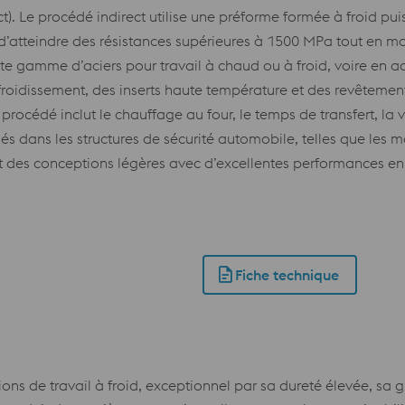
). Le procédé indirect utilise une préforme formée à froid puis
 d’atteindre des résistances supérieures à 1500 MPa tout en ma
 gamme d’aciers pour travail à chaud ou à froid, voire en aci
froidissement, des inserts haute température et des revêtement
 procédé inclut le chauffage au four, le temps de transfert, la
 dans les structures de sécurité automobile, telles que les mo
t des conceptions légères avec d’excellentes performances en 
Fiche technique
ions de travail à froid, exceptionnel par sa dureté élevée, sa g