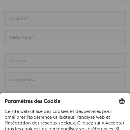
Société *
Téléphone *
Adresse
Code postal
Ville *
Pays *