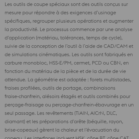
Les outils de coupe spéciaux sont des outils conçus sur
mesure pour répondre à des exigences d’usinage
spécifiques, regrouper plusieurs opérations et augmenter
la productivité. Le processus commence par une analyse
d’application (matériau, tolérances, temps de cycle),
suivie de la conception de l’outil à l’aide de CAD/CAM et
de simulations cinématiques. Les outils sont fabriqués en
carbure monobloc, HSS‑E/PM, cermet, PCD ou CBN, en
fonction du matériau de la pièce et de la durée de vie
attendue. La géométrie est adaptée : forets multistades,
fraises profilées, outils de portage, combinaisons
fraise‑chanfrein, alésoirs étagés et outils combinés pour
perçage‑fraisage ou perçage‑chanfrein‑ébavurage en un
seul passage. Les revêtements (TiAlN, AlCrN, DLC,
diamant) et les préparations d’arête (béquille, rayon,
brise‑copeaux) gèrent la chaleur et l’évacuation du
copeau. Les interfaces incluent HSK, cône BT, cône CAT,