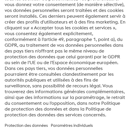
Message *
Je souhaite m'inscrire à la newsletter de voestalpine
Envoyer
Vérification Anti-Robot
Clique ici pour vérifier
Friendly
Captcha ⇗
À propos de voestalpine High Performance Metals
Benelux