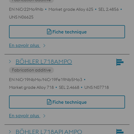
EN NiCr22Mo9Nb
Market grade Alloy 625
SEL 2.4856
UNS N06625
Fiche technique
En savoir plus
BÖHLER L718AMPO
Fabrication additive
EN NiCr19NbMo/NiCr19Fe19Nb5Mo3
Market grade Alloy 718
SEL 2.4668
UNS N07718
Fiche technique
En savoir plus
BÖHLER L718API AMPO