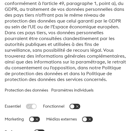
Je souhaite m'inscrire à la newsletter de voestalpine
Envoyer
Vérification Anti-Robot
Clique ici pour vérifier
Friendly
Captcha ⇗
À propos de voestalpine High Performance Metals
Benelux
voestalpine High Performance Metals B.V. est la société
commerciale pour les Pays‑Bas, la Belgique et le Luxembourg de
la division High Performance Metals du groupe voestalpine. La
division se concentre sur les secteurs industriels à haute
composante technologique et est le leader mondial des aciers
spéciaux et des superalliages.