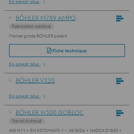
En savoir plus
BÖHLER M789 AMPO
Fabrication additive
Market grade BÖHLER patent
Fiche technique
En savoir plus
BÖHLER V320
En savoir plus
BÖHLER W300 ISOBLOC
Travail à chaud
AISI H11
EN X37CrMoV5-1
JIS SKD6
NADCA D1830