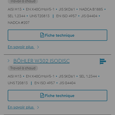
Travail à chaud
AISI H13
EN X40CrMoV5-1
JIS SKD61
NADCA B1885
SEL 1.2344
UNS T20813
EN ISO 4957
JIS G4404
NADCA #207
Fiche technique
En savoir plus
BÖHLER W302 ISODISC
Travail à chaud
AISI H13
EN X40CrMoV5-1
JIS SKD61
SEL 1.2344
UNS T20813
EN ISO 4957
JIS G4404
Fiche technique
En savoir plus