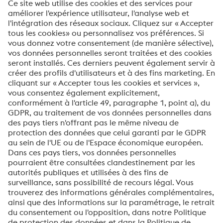
Pays *
Message *
Je souhaite m'inscrire à la newsletter de voestalpine
Envoyer
Vérification Anti-Robot
Clique ici pour vérifier
Friendly
Captcha ⇗