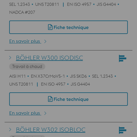
SEL 1.2343
UNS T20811
EN ISO 4957
JIS G4404
NADCA #207
Fiche technique
En savoir plus
BÖHLER W300 ISODISC
Travail à chaud
AISI H11
EN X37CrMoV5-1
JIS SKD6
SEL 1.2343
UNS T20811
EN ISO 4957
JIS G4404
Fiche technique
En savoir plus
BÖHLER W302 ISOBLOC