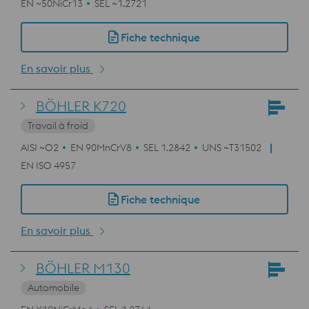
EN ~50NiCr13
SEL ~1.2721
Fiche technique
En savoir plus
BÖHLER K720
Travail à froid
AISI ~O2
EN 90MnCrV8
SEL 1.2842
UNS ~T31502
EN ISO 4957
Fiche technique
En savoir plus
BÖHLER M130
Automobile