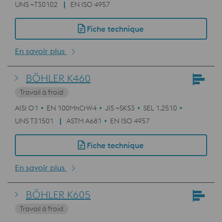
UNS ~T30102
EN ISO 4957
Fiche technique
En savoir plus
BÖHLER K460
Travail à froid
AISI O1
EN 100MnCrW4
JIS ~SKS3
SEL 1.2510
UNS T31501
ASTM A681
EN ISO 4957
Fiche technique
En savoir plus
BÖHLER K605
Travail à froid