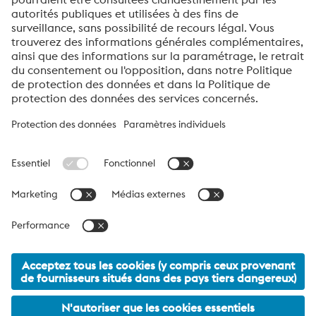
Vérification Anti-Robot
Clique ici pour vérifier
Friendly
Captcha ⇗
À propos de voestalpine High Performance Metals
Benelux
voestalpine High Performance Metals B.V. est la société
commerciale pour les Pays‑Bas, la Belgique et le Luxembourg de
la division High Performance Metals du groupe voestalpine. La
division se concentre sur les secteurs industriels à haute
composante technologique et est le leader mondial des aciers
spéciaux et des superalliages.
voestalpine_Group Navigation
© 2026 voestalpine High Performance Metals B.V.