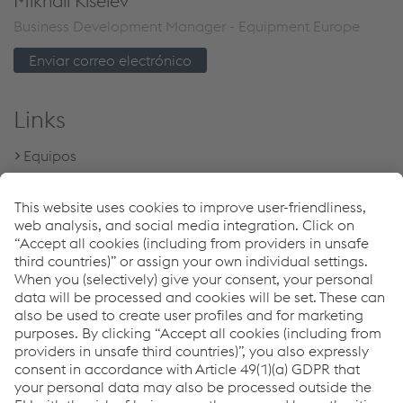
Mikhail Kiselev
Business Development Manager - Equipment Europe
Enviar correo electrónico
Links
Equipos
Download Center
Programa de garantía de 5 años de Böhler Welding
Búsqueda de distribuidores
Downloads
Inverters para soldadura por arco
PDF | 7,09 MB
TERRA NX - Brochure
PDF | 2,11 MB