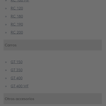
RC 120
RC 180
RC 190
RC 200
Carros
GT 150
GT 350
GT 400
GT 400 WF
Otros accesorios