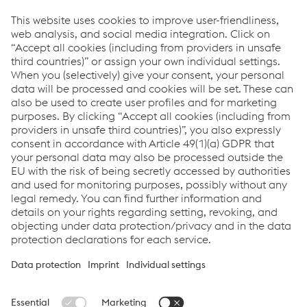
Vice President Global Application Engineering & Welding
Solutions
Tel.
+43 50304 3128616
Móv.
+43 6648362290
Enviar correo electrónico
Link
weldNet® Material Manager
Links
Servicios
Carrera
Condiciones generales
Code of Conduct
Compliance
Protección de datos