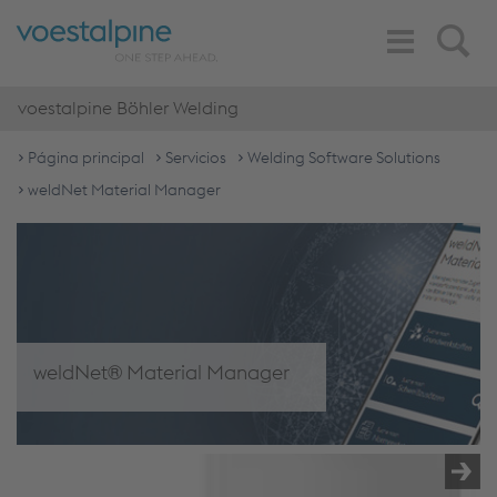
Toggle
Search
Navigation
voestalpine Böhler Welding
Página principal
Servicios
Welding Software Solutions
weldNet Material Manager
weldNet® Material Manager