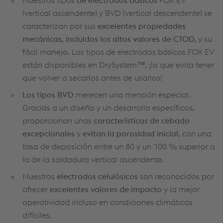
Nuestros tipos
de electrodos básicos
FOX
EV
(vertical ascendente) y BVD (vertical descendente) se
caracterizan por sus
excelentes propiedades
mecánicas, incluidos los altos valores de CTOD,
y su
fácil manejo. Los tipos de electrodos básicos FOX EV
están disponibles en DrySystem™, ¡lo que evita tener
que volver a secarlos antes de usarlos!
Los tipos BVD
merecen una mención especial.
Gracias a un diseño y un desarrollo específicos,
proporcionan unas
características de cebado
excepcionales
y
evitan la porosidad inicial
, con una
tasa de deposición entre un 80 y un 100 % superior a
la de la soldadura vertical ascendente.
Nuestros
electrodos celulósicos
son reconocidos por
ofrecer
excelentes valores de impacto
y la mejor
operatividad incluso en condiciones climáticas
difíciles.