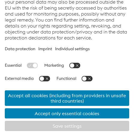
Links
Servicios
Carrera
Condiciones generales
Code of Conduct
Compliance
Protección de datos
Cookie settings
Language
© 2026 voestalpine Böhler Welding Group GmbH
Legal