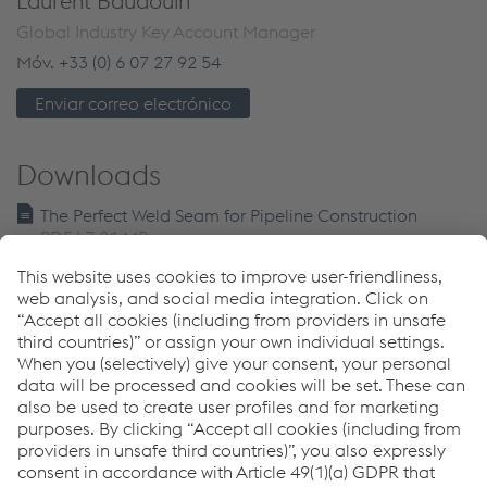
Laurent Baudouin
Global Industry Key Account Manager
Móv.
+33 (0) 6 07 27 92 54
Enviar correo electrónico
Downloads
The Perfect Weld Seam for Pipeline Construction
PDF | 7,01 MB
Whitepaper - Pipeline Mechanized Welding
PDF | 938 KB
Whitepaper - Pipeline Manual Welding
PDF | 821 KB
Links
Best Stick Electrodes for Best Welders in Pipeline
Welding
Full Welding Solution for pipeline manual welding