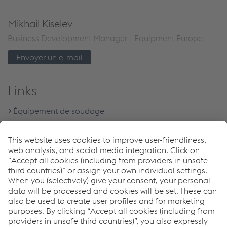
Mikhail Kiselev
Business Development Manager - Equipment Europe
Envoyer un e-mail
Links
Équipement de soudage
Download Center
Programme de garantie de 5 ans de Böhler Welding
Recherche de distributeurs
Downloads
Onduleur pour le soudage à l'arc
PDF | 7,2 MB