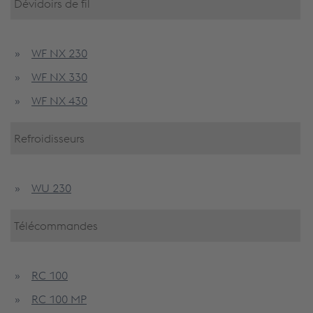
Dévidoirs de fil
WF NX 230
WF NX 330
WF NX 430
Refroidisseurs
WU 230
Télécommandes
RC 100
RC 100 MP