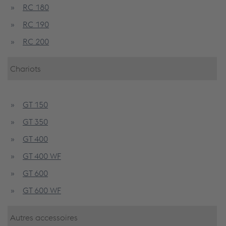
RC 180
RC 190
RC 200
Chariots
GT 150
GT 350
GT 400
GT 400 WF
GT 600
GT 600 WF
Autres accessoires