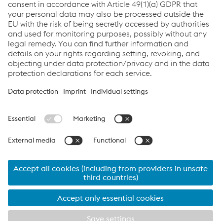
TERRA NX - Brochure
PDF | 2,11 MB
Links
Soutien et service
Carrière
Conditions générales
Code of Conduct
Compliance
Protection des données
Cookie settings
Language