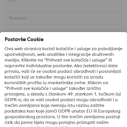
Prezime*
Email*
Broj telefona*
Društvo
Poruka*