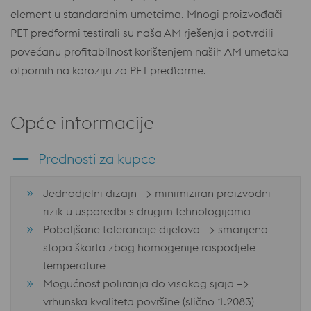
element u standardnim umetcima. Mnogi proizvođači
PET predformi testirali su naša AM rješenja i potvrdili
povećanu profitabilnost korištenjem naših AM umetaka
otpornih na koroziju za PET predforme.
Opće informacije
Prednosti za kupce
Jednodjelni dizajn –> minimiziran proizvodni
rizik u usporedbi s drugim tehnologijama
Poboljšane tolerancije dijelova –> smanjena
stopa škarta zbog homogenije raspodjele
temperature
Mogućnost poliranja do visokog sjaja –>
vrhunska kvaliteta površine (slično 1.2083)