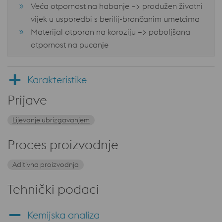
Veća otpornost na habanje –> produžen životni
vijek u usporedbi s berilij-brončanim umetcima
Materijal otporan na koroziju –> poboljšana
otpornost na pucanje
Karakteristike
Prijave
Lijevanje ubrizgavanjem
Proces proizvodnje
Aditivna proizvodnja
Tehnički podaci
Kemijska analiza