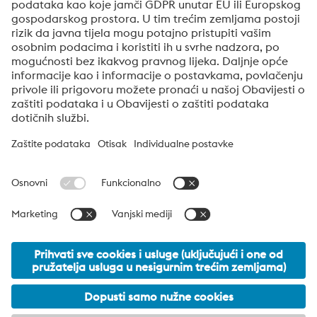
Podnijeti
Provjera protiv robota
Kliknite za početak provjere
Friendly
Captcha ⇗
voestalpine HPM Zagreb
Voestalpine HPM Zagreb je hrvatska distribucijska tvrtka sektora
visokih performansi metala voestalpine Grupe. Podjela se
usredotočuje na tehnološki sofisticirane segmente proizvoda i
svjetski je tržišni lider za alatne čelike i posebne materijale.
voestalpine Group Navigation
© 2026 voestalpine HPM Zagreb