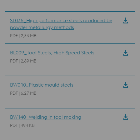
ST035_High performance steels produced by
powder metallurgy methods
PDF | 2,33 MB
BL009_Tool Steels, High Speed Steels
PDF | 2,89 MB
BW010_Plastic mould steels
PDF | 6,27 MB
BW140_Welding in tool making
PDF | 494 KB