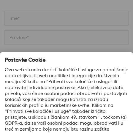
Ime*
Prezime*
Email*
Broj telefona*
Društvo
Poruka*