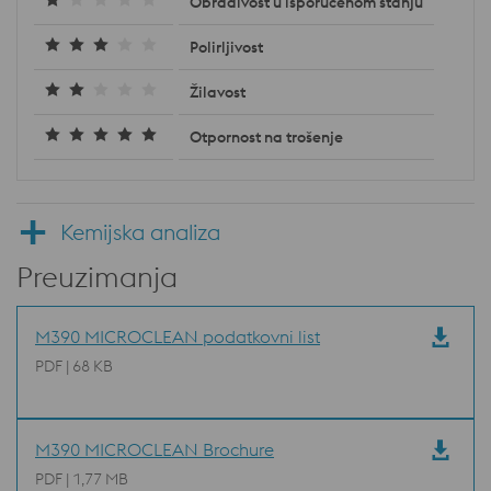
Obrađivost u isporučenom stanju
Polirljivost
Žilavost
Otpornost na trošenje
Kemijska analiza
Preuzimanja
M390 MICROCLEAN podatkovni list
PDF | 68 KB
M390 MICROCLEAN Brochure
PDF | 1,77 MB