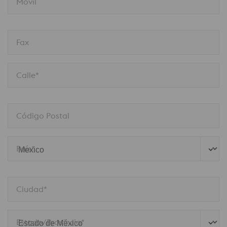
Móvil
Fax
Calle*
Código Postal
País*
Ciudad*
Estado/Provincia*