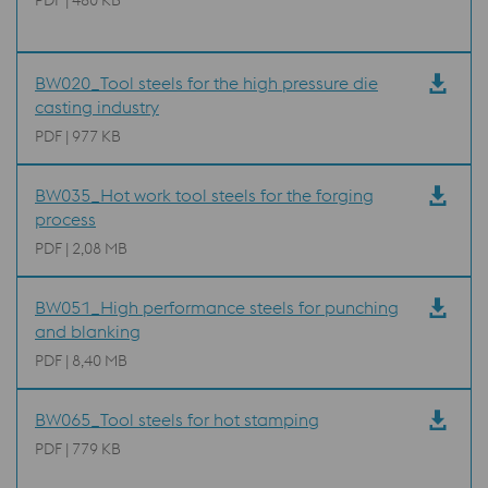
PDF | 480 KB
BW020_Tool steels for the high pressure die
casting industry
PDF | 977 KB
BW035_Hot work tool steels for the forging
process
PDF | 2,08 MB
BW051_High performance steels for punching
and blanking
PDF | 8,40 MB
BW065_Tool steels for hot stamping
PDF | 779 KB