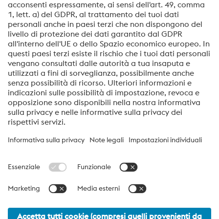
Download
Report Sostenibilità voestalpine HPM Italia 2022-23
(ITA)
PDF | 2,66 MB
Sustainability Report voestalpine HPM Italia 2022-23
(ENG)
PDF | 2,58 MB
voestalpine High Performance Metals Italia
voestalpine High Performance Metals Italia S.p.A. è una Società
di vendita della divisione High Performance Metals del Gruppo
voestalpine. La divisione ha come focus settori industriali ad alta
componente tecnologica ed è leader mondiale per gli acciai
speciali per utensili e acciai per specialità.