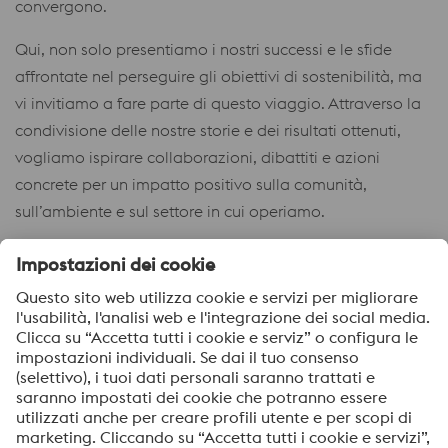
convergono.
Qui, non solo presentiamo i nostri successi e le sfide
affrontate nel perseguire gli obiettivi di sostenibilità, ma
vi invitiamo a fare parte di questo viaggio. Attraverso la
condivisione delle nostre storie e dei risultati ottenuti,
vogliamo ispirare collaborazioni, dibattiti e azioni
concrete per un impatto positivo sulla comunità,
sull’ambiente e sul settore in cui operiamo.
Benvenuti nel nostro mondo di innovazione
responsabile.
La sostenibilità in voestalpine High Performance Metals
Italia S.p.A. fa parte di un più grande quadro di
riferimento: inSPire. Per avere informazioni dettagliate
visita la pagina web dedicata:
inSPire, rendiamo
sostenibile ogni prestazione.